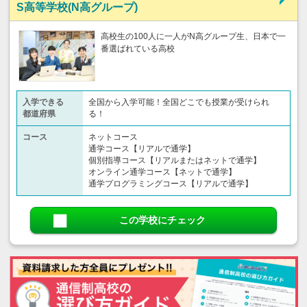
S高等学校(N高グループ)
高校生の100人に一人がN高グループ生、日本で一
番選ばれている高校
入学できる
全国から入学可能！全国どこでも授業が受けられ
都道府県
る！
コース
ネットコース
通学コース【リアルで通学】
個別指導コース【リアルまたはネットで通学】
オンライン通学コース【ネットで通学】
通学プログラミングコース【リアルで通学】
この学校にチェック