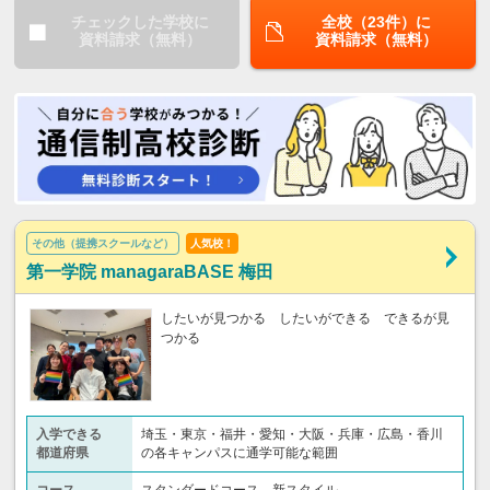
チェックした学校に
全校（23件）に
資料請求（無料）
資料請求（無料）
その他（提携スクールなど）
人気校！
第一学院 managaraBASE 梅田
したいが見つかる したいができる できるが見
つかる
入学できる
埼玉・東京・福井・愛知・大阪・兵庫・広島・香川
都道府県
の各キャンパスに通学可能な範囲
コース
スタンダードコース 新スタイル