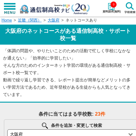
0
資料請求(無料)
Home
近畿（関西）
大阪府
ネットコースあり
学校名で探す
大阪府のネットコースがある通信制高校・サポート
検索
校一覧
「体調の問題や、やりたいことのための活動で忙しく学校になかな
エリアから探す
特徴から探す
か通えない」「効率的に学習したい」
そんな方のためのインターネット学習の環境がある通信制高校・サ
エリアを選択して探す
ポート校一覧です。
関東
北海道・東北
動画で繰り返し学習できる、レポート提出が簡単などメリットの多
い学習方法であるため、近年登校がある生徒からも人気となってき
東海
北陸・甲信越
ています。
近畿
中国
条件に当てはまる学校数:
23件
四国
九州・沖縄
条件を追加・変更して検索