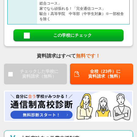
総合コース」
家でなら頑張れる！「完全通信コース」
駿台ｉ高等学院 中等部（中学生対象）※一部校舎
を除く
この学校にチェック
資料請求はすべて
無料です！
チェックした学校に
全校（23件）に
資料請求（無料）
資料請求（無料）