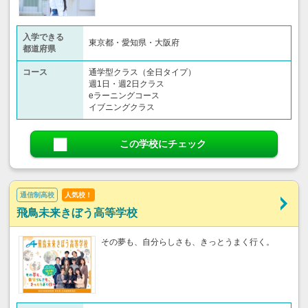
入学できる
東京都・愛知県・大阪府
都道府県
コース
通学型クラス（全日タイプ）
週1日・週2日クラス
eラーニングコース
イブニングクラス
この学校にチェック
通信制高校
人気校！
飛鳥未来きぼう高等学校
その夢も、自分らしさも、きっとうまく行く。