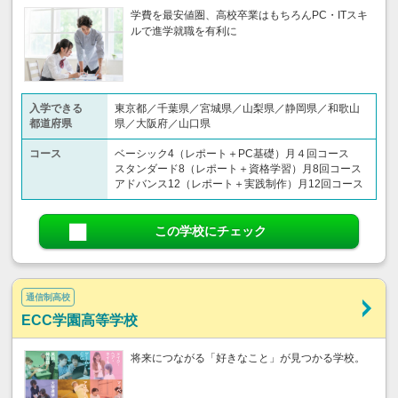
学費を最安値圏、高校卒業はもちろんPC・ITスキ
ルで進学就職を有利に
入学できる
東京都／千葉県／宮城県／山梨県／静岡県／和歌山
都道府県
県／大阪府／山口県
コース
ベーシック4（レポート＋PC基礎）月４回コース
スタンダード8（レポート＋資格学習）月8回コース
アドバンス12（レポート＋実践制作）月12回コース
この学校にチェック
通信制高校
ECC学園高等学校
将来につながる「好きなこと」が見つかる学校。