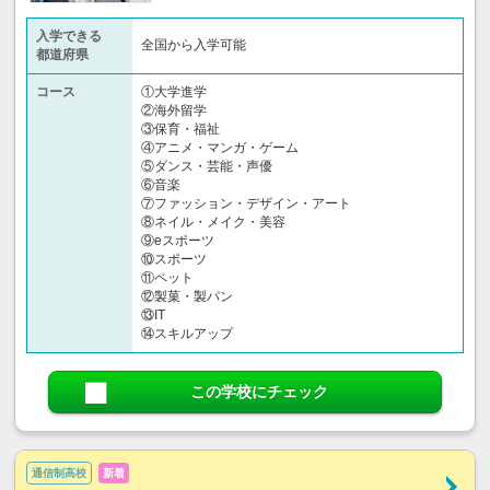
入学できる
全国から入学可能
都道府県
コース
①大学進学
②海外留学
③保育・福祉
④アニメ・マンガ・ゲーム
⑤ダンス・芸能・声優
⑥音楽
⑦ファッション・デザイン・アート
⑧ネイル・メイク・美容
⑨eスポーツ
⑩スポーツ
⑪ペット
⑫製菓・製パン
⑬IT
⑭スキルアップ
この学校にチェック
通信制高校
新着