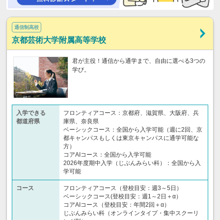
通信制高校
京都芸術大学附属高等学校
君が主役！通信から通学まで、自由に選べる3つの
学び。
入学できる
フロンティアコース：京都府、滋賀県、大阪府、兵
都道府県
庫県、奈良県
ベーシックコース：全国から入学可能（週に2回、京
都キャンパスもしくは東京キャンパスに通学可能な
方）
コアAIコース：全国から入学可能
2026年度期中入学（じぶんみらい科）：全国から入
学可能
コース
フロンティアコース（登校目安：週3～5日）
ベーシックコース(登校目安：週1～2日＋α）
コアAIコース（登校目安：年間2回＋α）
じぶんみらい科（オンラインタイプ・集中スクーリ