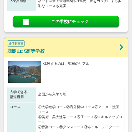
人気の理由
ネット学習で最短年5日の登校、夢をカタチにする多
彩なコースも充実。
この学校にチェック
通信制高校
鹿島山北高等学校
体験するのは、究極のリアル
入学できる
全国から入学可能
都道府県
コース
①大学進学コース②海外留学コース③アニメ・漫画
コース
④美術・美大進学コース⑤ITコース⑥スキルアップコ
ース
⑦音楽コース⑧ダンスコース⑨ネイル・メイクコー