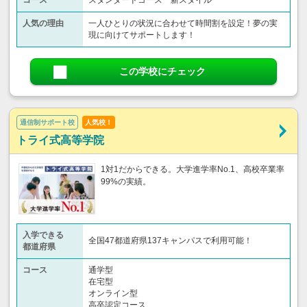
人気の理由
一人ひとりの状況に合わせて時間割を設定！夢の実
現に向けてサポートします！
この学校にチェック
通信制サポート校
人気校！
トライ式高等学院
1対1だからできる。大学進学率No.1、高校卒業率
99%の実績。
入学できる
全国47都道府県137キャンパスで利用可能！
都道府県
コース
通学型
在宅型
オンライン型
高卒認定コース