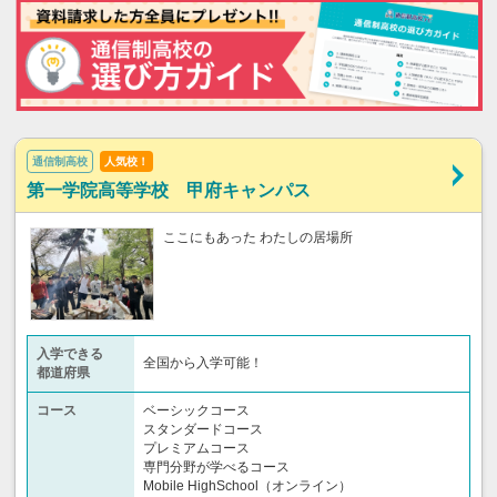
通信制高校
人気校！
第一学院高等学校 甲府キャンパス
ここにもあった わたしの居場所
入学できる
全国から入学可能！
都道府県
コース
ベーシックコース
スタンダードコース
プレミアムコース
専門分野が学べるコース
Mobile HighSchool（オンライン）