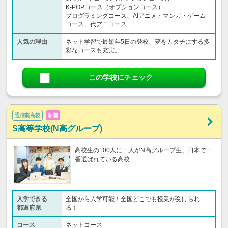
K-POPコース（オプションコース）
プログラミングコース、AIアニメ・マンガ・ゲーム
コース、代アニコース
人気の理由
ネット学習で最短年5日の登校、夢をカタチにする多
彩なコースも充実。
この学校にチェック
通信制高校
新着
S高等学校(N高グループ)
高校生の100人に一人がN高グループ生、日本で一
番選ばれている高校
入学できる
全国から入学可能！全国どこでも授業が受けられ
都道府県
る！
コース
ネットコース