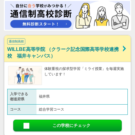
通信制高校
WILLBE高等学院 （クラーク記念国際高等学校連携
校 福井キャンパス）
体験重視の探求型学習「ミライ授業」を毎週実施
しています！
入学できる
福井県
都道府県
コース
総合学習コース
この学校にチェック