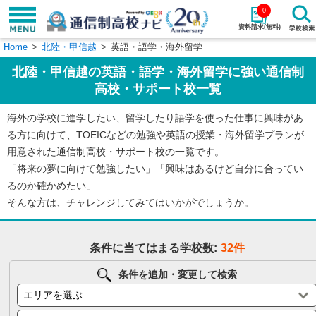
0
資料請求(無料)
Home
北陸・甲信越
英語・語学・海外留学
学校名で探す
北陸・甲信越の英語・語学・海外留学に強い通信制
検索
高校・サポート校一覧
海外の学校に進学したい、留学したり語学を使った仕事に興味があ
エリアから探す
特徴から探す
る方に向けて、TOEICなどの勉強や英語の授業・海外留学プランが
用意された通信制高校・サポート校の一覧です。
エリアを選択して探す
「将来の夢に向けて勉強したい」「興味はあるけど自分に合ってい
関東
北海道・東北
るのか確かめたい」
そんな方は、チャレンジしてみてはいかがでしょうか。
東海
北陸・甲信越
条件に当てはまる学校数:
32件
近畿
中国
条件を追加・変更して検索
四国
九州・沖縄