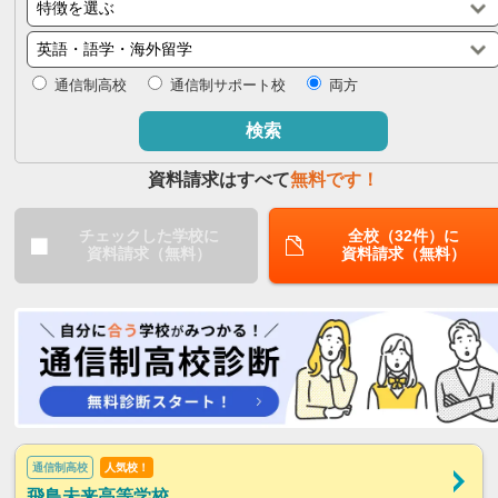
閉じる
通信制高校
通信制サポート校
両方
検索
資料請求はすべて
無料です！
チェックした学校に
全校（32件）に
資料請求（無料）
資料請求（無料）
通信制高校
人気校！
飛鳥未来高等学校