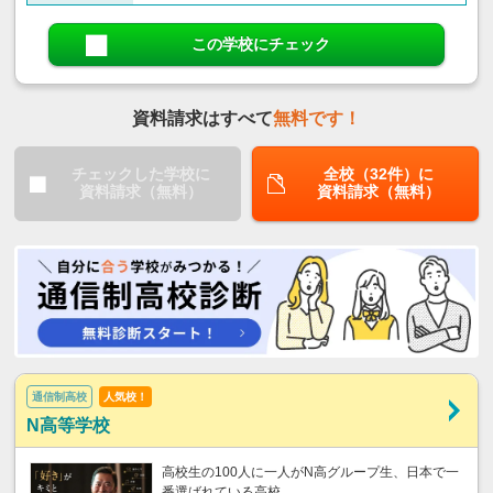
この学校にチェック
資料請求はすべて
無料です！
チェックした学校に
全校（32件）に
資料請求（無料）
資料請求（無料）
通信制高校
人気校！
N高等学校
高校生の100人に一人がN高グループ生、日本で一
番選ばれている高校