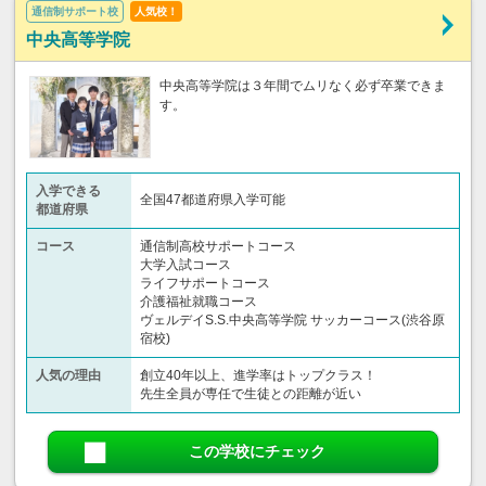
通信制サポート校
人気校！
中央高等学院
中央高等学院は３年間でムリなく必ず卒業できま
す。
入学できる
全国47都道府県入学可能
都道府県
コース
通信制高校サポートコース
大学入試コース
ライフサポートコース
介護福祉就職コース
ヴェルデイS.S.中央高等学院 サッカーコース(渋谷原
宿校)
人気の理由
創立40年以上、進学率はトップクラス！
先生全員が専任で生徒との距離が近い
この学校にチェック