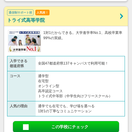
通信制サポート校
人気校！
トライ式高等学院
1対1だからできる。大学進学率No.1、高校卒業率
99%の実績。
入学できる
全国47都道府県137キャンパスで利用可能！
都道府県
コース
通学型
在宅型
オンライン型
高卒認定コース
トライ式中等部（中学生向けフリースクール）​
人気の理由
通学でも在宅でも、学び場を選べる
1対1の丁寧なコミュニケーション
この学校にチェック