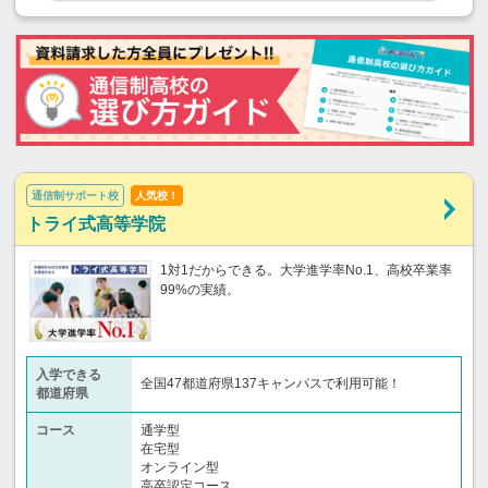
通信制サポート校
人気校！
トライ式高等学院
1対1だからできる。大学進学率No.1、高校卒業率
99%の実績。
入学できる
全国47都道府県137キャンパスで利用可能！
都道府県
コース
通学型
在宅型
オンライン型
高卒認定コース