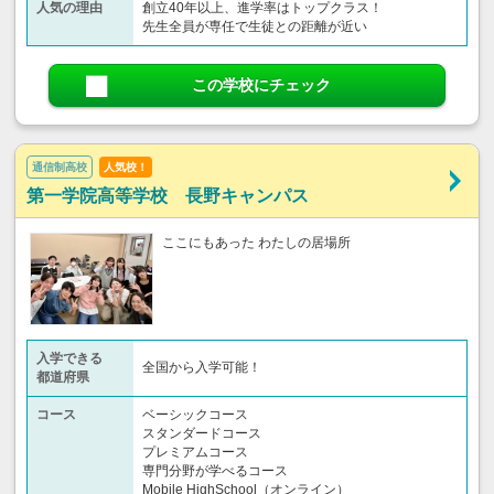
人気の理由
創立40年以上、進学率はトップクラス！
先生全員が専任で生徒との距離が近い
この学校にチェック
通信制高校
人気校！
第一学院高等学校 長野キャンパス
ここにもあった わたしの居場所
入学できる
全国から入学可能！
都道府県
コース
ベーシックコース
スタンダードコース
プレミアムコース
専門分野が学べるコース
Mobile HighSchool（オンライン）