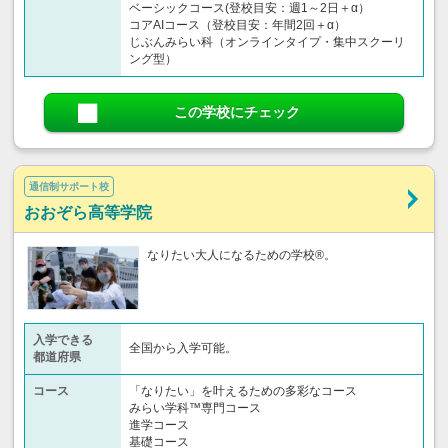
ベーシックコース(登校目安：週1～2日＋α）
コアAIコース（登校目安：年間2回＋α）
じぶんみらい科（オンラインタイプ・集中スクーリ
ング型）
この学校にチェック
通信制サポート校
おおぞら高等学院
なりたい大人になるための学校®。
入学できる
全国から入学可能。
都道府県
コース
「なりたい」を叶えるための多彩なコース
みらい学科™専門コース
進学コース
基礎コース