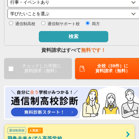
閉じる
通信制高校
通信制サポート校
両方
検索
資料請求はすべて
無料です！
チェックした学校に
全校（39件）に
資料請求（無料）
資料請求（無料）
通信制高校
人気校！
飛鳥未来きぼう高等学校