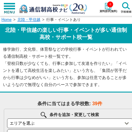
0
資料請求(無料)
Home
北陸・甲信越
行事・イベントあり
学校名で探す
北陸・甲信越の楽しい行事・イベントが多い通信制
検索
高校・サポート校一覧
修学旅行、文化祭、体育祭などの学校行事・イベントが行われてい
エリアから探す
特徴から探す
る通信制高校・サポート校一覧です。
「登校日数が少なくても、行事に参加して友達を作りたい」「イベ
エリアを選択して探す
ントを通して高校生活を楽しみたい」という方も、「集団が苦手だ
関東
北海道・東北
から行事は少なめがいい」という方も、参加は任意であることが多
いようなので無理なく自分のペースで参加できます。
東海
北陸・甲信越
条件に当てはまる学校数:
39件
近畿
中国
条件を追加・変更して検索
四国
九州・沖縄