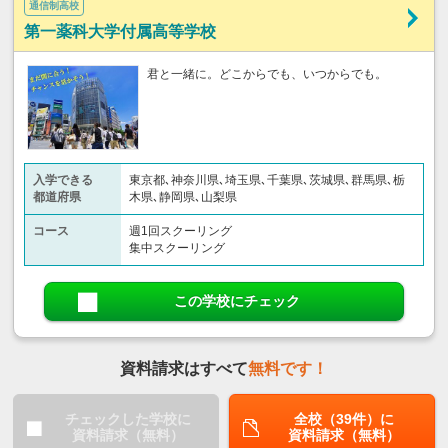
通信制高校
第一薬科大学付属高等学校
君と一緒に。どこからでも、いつからでも。
入学できる
東京都､神奈川県､埼玉県､千葉県､茨城県､群馬県､栃
都道府県
木県､静岡県､山梨県
コース
週1回スクーリング
集中スクーリング
この学校にチェック
資料請求はすべて
無料です！
チェックした学校に
全校（39件）に
資料請求（無料）
資料請求（無料）