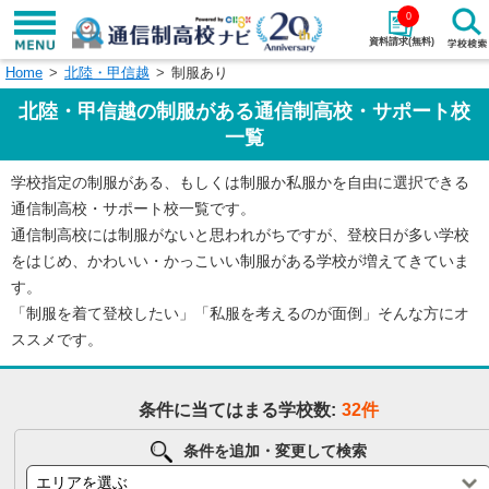
0
資料請求(無料)
Home
北陸・甲信越
制服あり
学校名で探す
北陸・甲信越の制服がある通信制高校・サポート校
検索
一覧
学校指定の制服がある、もしくは制服か私服かを自由に選択できる
エリアから探す
特徴から探す
通信制高校・サポート校一覧です。
通信制高校には制服がないと思われがちですが、登校日が多い学校
エリアを選択して探す
をはじめ、かわいい・かっこいい制服がある学校が増えてきていま
関東
北海道・東北
す。
「制服を着て登校したい」「私服を考えるのが面倒」そんな方にオ
東海
北陸・甲信越
ススメです。
近畿
中国
条件に当てはまる学校数:
32件
四国
九州・沖縄
条件を追加・変更して検索