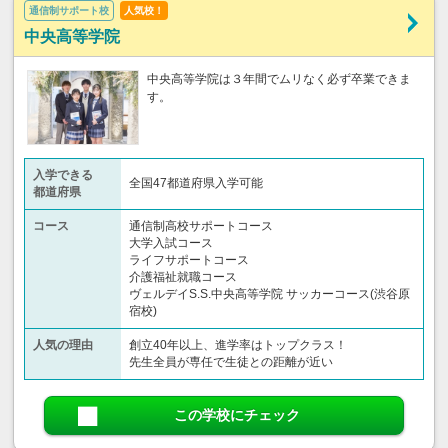
通信制サポート校
人気校！
中央高等学院
中央高等学院は３年間でムリなく必ず卒業できま
す。
入学できる
全国47都道府県入学可能
都道府県
コース
通信制高校サポートコース
大学入試コース
ライフサポートコース
介護福祉就職コース
ヴェルデイS.S.中央高等学院 サッカーコース(渋谷原
宿校)
人気の理由
創立40年以上、進学率はトップクラス！
先生全員が専任で生徒との距離が近い
この学校にチェック