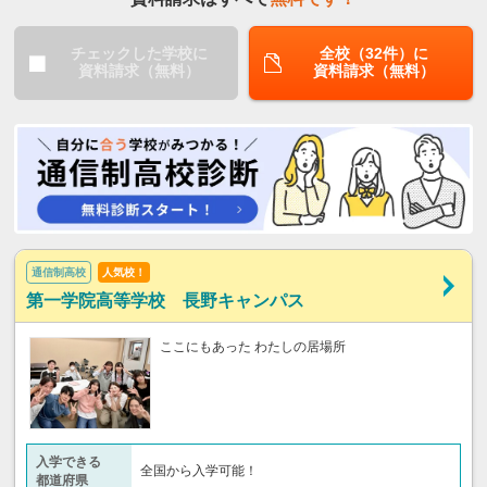
チェックした学校に
全校（32件）に
資料請求（無料）
資料請求（無料）
通信制高校
人気校！
第一学院高等学校 長野キャンパス
ここにもあった わたしの居場所
入学できる
全国から入学可能！
都道府県