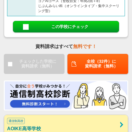
コアAIコース（登校目安：年間2回＋α）
じぶんみらい科（オンラインタイプ・集中スクーリ
ング型）
この学校にチェック
資料請求はすべて
無料です！
チェックした学校に
全校（32件）に
資料請求（無料）
資料請求（無料）
通信制高校
AOIKE高等学校