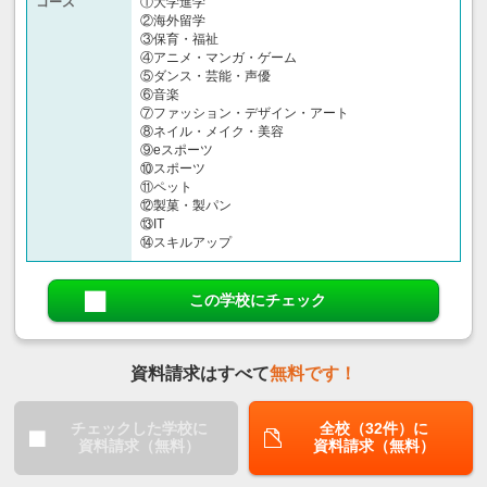
コース
①大学進学
②海外留学
③保育・福祉
④アニメ・マンガ・ゲーム
⑤ダンス・芸能・声優
⑥音楽
⑦ファッション・デザイン・アート
⑧ネイル・メイク・美容
⑨eスポーツ
⑩スポーツ
⑪ペット
⑫製菓・製パン
⑬IT
⑭スキルアップ
この学校にチェック
資料請求はすべて
無料です！
チェックした学校に
全校（32件）に
資料請求（無料）
資料請求（無料）