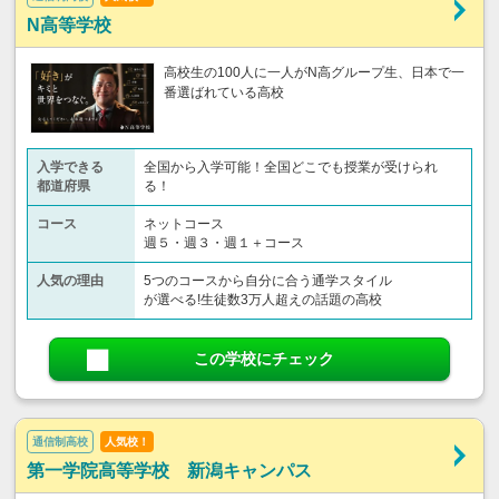
N高等学校
高校生の100人に一人がN高グループ生、日本で一
番選ばれている高校
入学できる
全国から入学可能！全国どこでも授業が受けられ
都道府県
る！
コース
ネットコース
週５・週３・週１＋コース
人気の理由
5つのコースから自分に合う通学スタイル
が選べる!生徒数3万人超えの話題の高校
この学校にチェック
通信制高校
人気校！
第一学院高等学校 新潟キャンパス