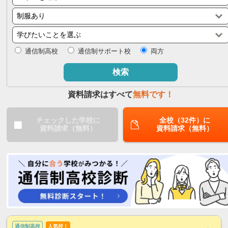
閉じる
通信制高校
通信制サポート校
両方
検索
資料請求はすべて
無料です！
チェックした学校に
全校（32件）に
資料請求（無料）
資料請求（無料）
通信制高校
人気校！