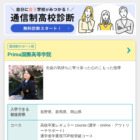
通信制サポート校
Prima国際高等学院
生徒の気持ちに寄り添った心のこもった指導
入学できる
長野県、群馬県、岡山県
都道府県
コース
高校卒業レギュラー course (通学・online・アウトリ
ーチサポート)
通学進学重視TOP校突破コース