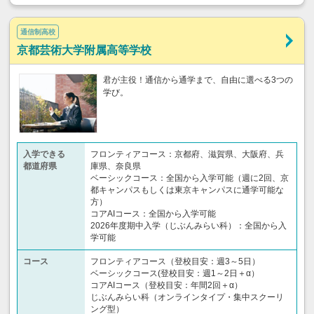
通信制高校
京都芸術大学附属高等学校
君が主役！通信から通学まで、自由に選べる3つの
学び。
入学できる
フロンティアコース：京都府、滋賀県、大阪府、兵
都道府県
庫県、奈良県
ベーシックコース：全国から入学可能（週に2回、京
都キャンパスもしくは東京キャンパスに通学可能な
方）
コアAIコース：全国から入学可能
2026年度期中入学（じぶんみらい科）：全国から入
学可能
コース
フロンティアコース（登校目安：週3～5日）
ベーシックコース(登校目安：週1～2日＋α）
コアAIコース（登校目安：年間2回＋α）
じぶんみらい科（オンラインタイプ・集中スクーリ
ング型）