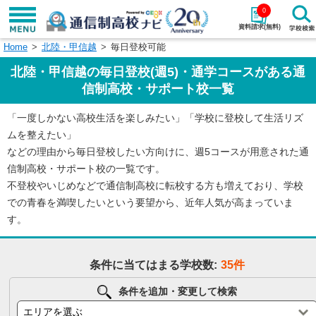
0
資料請求(無料)
Home
北陸・甲信越
毎日登校可能
学校名で探す
北陸・甲信越の毎日登校(週5)・通学コースがある通
検索
信制高校・サポート校一覧
「一度しかない高校生活を楽しみたい」「学校に登校して生活リズ
エリアから探す
特徴から探す
ムを整えたい」
などの理由から毎日登校したい方向けに、週5コースが用意された通
エリアを選択して探す
信制高校・サポート校の一覧です。
関東
北海道・東北
不登校やいじめなどで通信制高校に転校する方も増えており、学校
での青春を満喫したいという要望から、近年人気が高まっていま
東海
北陸・甲信越
す。
近畿
中国
条件に当てはまる学校数:
35件
四国
九州・沖縄
条件を追加・変更して検索