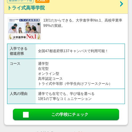
通信制サポート校
人気校！
トライ式高等学院
1対1だからできる。大学進学率No.1、高校卒業率
99%の実績。
入学できる
全国47都道府県137キャンパスで利用可能！
都道府県
コース
通学型
在宅型
オンライン型
高卒認定コース
トライ式中等部（中学生向けフリースクール）​
人気の理由
通学でも在宅でも、学び場を選べる
1対1の丁寧なコミュニケーション
この学校にチェック