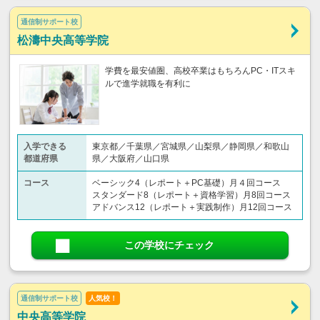
通信制サポート校
松濤中央高等学院
学費を最安値圏、高校卒業はもちろんPC・ITスキ
ルで進学就職を有利に
入学できる
東京都／千葉県／宮城県／山梨県／静岡県／和歌山
都道府県
県／大阪府／山口県
コース
ベーシック4（レポート＋PC基礎）月４回コース
スタンダード8（レポート＋資格学習）月8回コース
アドバンス12（レポート＋実践制作）月12回コース
この学校にチェック
通信制サポート校
人気校！
中央高等学院