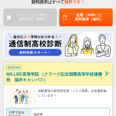
資料請求はすべて
無料です！
チェックした学校に
全校（35件）に
資料請求（無料）
資料請求（無料）
通信制高校
WILLBE高等学院 （クラーク記念国際高等学校連携
校 福井キャンパス）
体験重視の探求型学習「ミライ授業」を毎週実施
しています！
入学できる
福井県