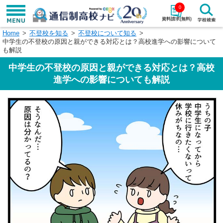
0
資料請求(無料)
Home
不登校を知る
不登校について知る
学校名で探す
中学生の不登校の原因と親ができる対応とは？高校進学への影響について
も解説
検索
中学生の不登校の原因と親ができる対応とは？高校
進学への影響についても解説
エリアから探す
特徴から探す
エリアを選択して探す
関東
北海道・東北
東海
北陸・甲信越
近畿
中国
四国
九州・沖縄