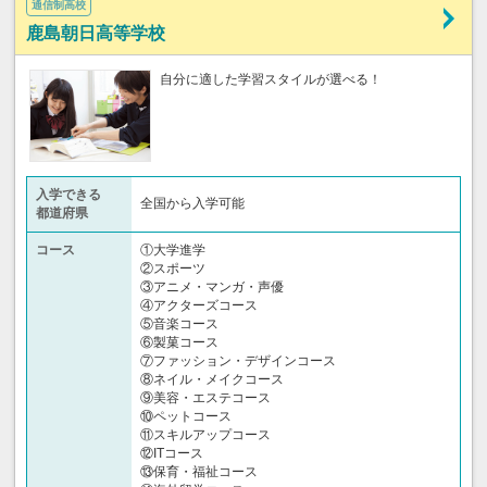
通信制高校
鹿島朝日高等学校
自分に適した学習スタイルが選べる！
入学できる
全国から入学可能
都道府県
コース
①大学進学
②スポーツ
③アニメ・マンガ・声優
④アクターズコース
⑤音楽コース
⑥製菓コース
⑦ファッション・デザインコース
⑧ネイル・メイクコース
⑨美容・エステコース
⑩ペットコース
⑪スキルアップコース
⑫ITコース
⑬保育・福祉コース