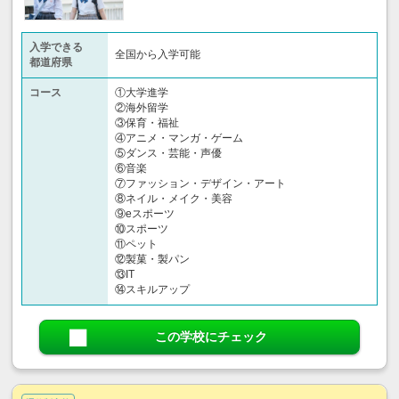
入学できる
全国から入学可能
都道府県
コース
①大学進学
②海外留学
③保育・福祉
④アニメ・マンガ・ゲーム
⑤ダンス・芸能・声優
⑥音楽
⑦ファッション・デザイン・アート
⑧ネイル・メイク・美容
⑨eスポーツ
⑩スポーツ
⑪ペット
⑫製菓・製パン
⑬IT
⑭スキルアップ
この学校にチェック