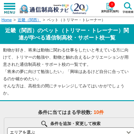
0
資料請求(無料)
Home
近畿（関西）
ペット（トリマー・トレーナー）
学校名で探す
近畿（関西）のペット（トリマー・トレーナー）関
検索
連が学べる通信制高校・サポート校一覧
動物が好き、将来は動物に関わる仕事をしたいと考えている方に向
エリアから探す
特徴から探す
けて、トリマーの勉強や、動物と触れ合えるレクリエーションが用
意された通信制高校・サポート校の一覧です。
エリアを選択して探す
「将来の夢に向けて勉強したい」「興味はあるけど自分に合ってい
関東
北海道・東北
るのか確かめたい」
そんな方は、高校生の間にチャレンジしてみてはいかがでしょう
東海
北陸・甲信越
か。
近畿
中国
条件に当てはまる学校数:
10件
四国
九州・沖縄
条件を追加・変更して検索