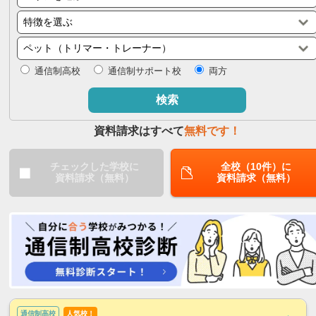
閉じる
通信制高校
通信制サポート校
両方
検索
資料請求はすべて
無料です！
チェックした学校に
全校（10件）に
資料請求（無料）
資料請求（無料）
通信制高校
人気校！