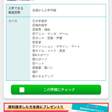
入学できる
全国から入学可能
都道府県
コース
①大学進学
②海外留学
③保育・福祉
④アニメ・マンガ・ゲーム
⑤ダンス・芸能・声優
⑥音楽
⑦ファッション・デザイン・アート
⑧ネイル・メイク・美容
⑨eスポーツ
⑩スポーツ
⑪ペット
⑫製菓・製パン
⑬IT
⑭スキルアップ
この学校にチェック