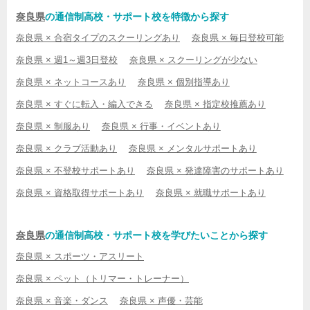
奈良県
の通信制高校・サポート校を特徴から探す
奈良県 × 合宿タイプのスクーリングあり
奈良県 × 毎日登校可能
奈良県 × 週1～週3日登校
奈良県 × スクーリングが少ない
奈良県 × ネットコースあり
奈良県 × 個別指導あり
奈良県 × すぐに転入・編入できる
奈良県 × 指定校推薦あり
奈良県 × 制服あり
奈良県 × 行事・イベントあり
奈良県 × クラブ活動あり
奈良県 × メンタルサポートあり
奈良県 × 不登校サポートあり
奈良県 × 発達障害のサポートあり
奈良県 × 資格取得サポートあり
奈良県 × 就職サポートあり
奈良県
の通信制高校・サポート校を学びたいことから探す
奈良県 × スポーツ・アスリート
奈良県 × ペット（トリマー・トレーナー）
奈良県 × 音楽・ダンス
奈良県 × 声優・芸能