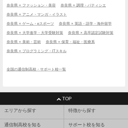
奈良県 × ファッション・美容
奈良県 × 調理・パティシエ
奈良県 × アニメ・マンガ・イラスト
奈良県 × ゲーム・eスポーツ
奈良県 × 英語・語学・海外留学
奈良県 × 大学進学・大学受験対策
奈良県 × 高卒認定試験対策
奈良県 × 美術・芸術
奈良県 × 保育・福祉・医療系
奈良県 × プログラミング・ITスキル
全国の通信制高校・サポート校一覧
TOP
エリアから探す
特徴から探す
通信制高校を知る
サポート校を知る