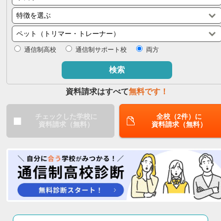
閉じる
通信制高校
通信制サポート校
両方
検索
資料請求はすべて
無料です！
チェックした学校に
全校（2件）に
資料請求（無料）
資料請求（無料）