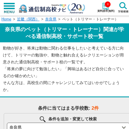
0
資料請求(無料)
Home
近畿（関西）
奈良県
ペット（トリマー・トレーナー）
学校名で探す
奈良県のペット（トリマー・トレーナー）関連が学
検索
べる通信制高校・サポート校一覧
動物が好き、将来は動物に関わる仕事をしたいと考えている方に向
エリアから探す
特徴から探す
けて、トリマーの勉強や、動物と触れ合えるレクリエーションが用
意された通信制高校・サポート校の一覧です。
エリアを選択して探す
「将来の夢に向けて勉強したい」「興味はあるけど自分に合ってい
関東
北海道・東北
るのか確かめたい」
そんな方は、高校生の間にチャレンジしてみてはいかがでしょう
東海
北陸・甲信越
か。
近畿
中国
条件に当てはまる学校数:
2件
四国
九州・沖縄
条件を追加・変更して検索