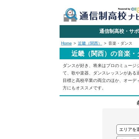
学校名で探す
通信制高校・サポ
Home
近畿（関西）
音楽・ダンス
近畿（関西）の音楽・
エリアか
ダンスが好き、将来はプロのミュージ
て、歌や楽器、ダンスレッスンがある
関東
目標と高校卒業の両立のほか、オーデ
方にもオススメです。
東海
近畿
四国