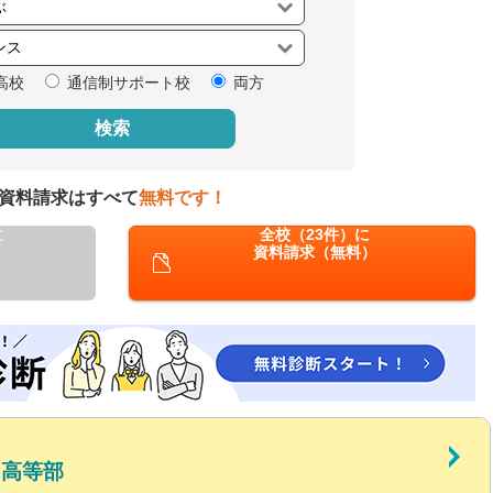
閉じる
高校
通信制サポート校
両方
検索
資料請求はすべて
無料です！
に
全校（23件）に
資料請求（無料）
 高等部