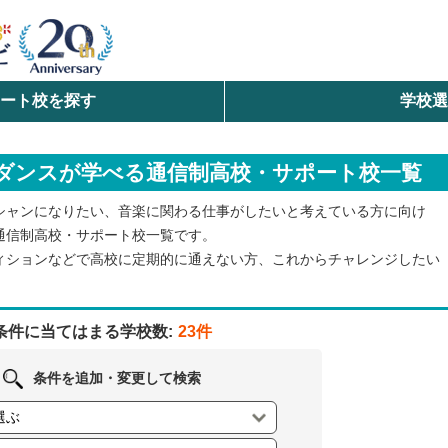
ート校を探す
学校
検索
ダンスが学べる通信制高校・サポート校一覧
ら探す
シャンになりたい、音楽に関わる仕事がしたいと考えている方に向け
エリアを選択して探す
通信制高校・サポート校一覧です。
ィションなどで高校に定期的に通えない方、これからチャレンジしたい
北海道・東北
北陸・甲信越
条件に当てはまる学校数:
23件
中国
条件を追加・変更して検索
九州・沖縄