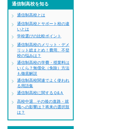
通信制高校を知る
通信制高校とは
通信制高校とサポート校の違
いとは
学校選びの比較ポイント
通信制高校のメリット・デメ
リット総まとめ！費用、不登
校の悩みは？
通信制高校の学費・授業料は
いくら？無償化（免除）方法
も徹底解説
通信制高校関連でよく使われ
る用語集
通信制高校に関するＱ&Ａ
高校中退...その後の進路・就
職への影響は？将来の選択肢
は？