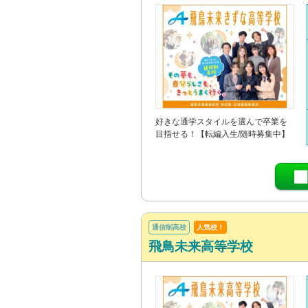
好きな通学スタイルを選んで卒業を
目指せる！【転編入生/随時募集中】
通信制高校
人気校！
飛鳥未来高等学校