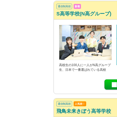
通信制高校
新着
S高等学校(N高グループ)
高校生の100人に一人がN高グループ
生、日本で一番選ばれている高校
通信制高校
人気校！
飛鳥未来きぼう高等学校