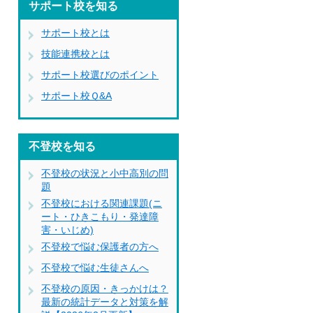
サポート校を知る
サポート校とは
技能連携校とは
サポート校選びのポイント
サポート校Ｑ&A
不登校を知る
不登校の状況と小中高別の問
題
不登校における関連課題(ニ
ート・ひきこもり・発達障
害・いじめ)
不登校で悩む保護者の方へ
不登校で悩む生徒さんへ
不登校の原因・きっかけは？
最新の統計データと対策を解