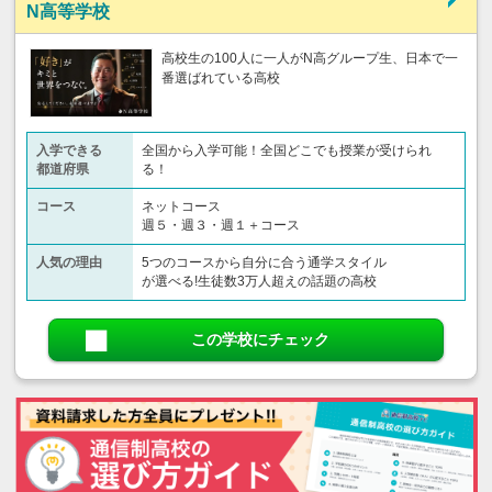
N高等学校
高校生の100人に一人がN高グループ生、日本で一
番選ばれている高校
入学できる
全国から入学可能！全国どこでも授業が受けられ
都道府県
る！
コース
ネットコース
週５・週３・週１＋コース
人気の理由
5つのコースから自分に合う通学スタイル
が選べる!生徒数3万人超えの話題の高校
この学校にチェック