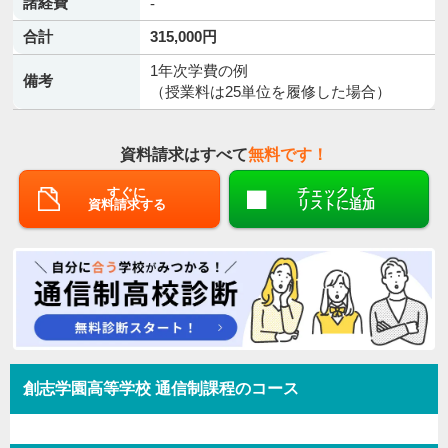
諸経費
-
合計
315,000円
1年次学費の例
備考
（授業料は25単位を履修した場合）
資料請求はすべて
無料です！
すぐに
チェックして
資料請求する
リストに追加
創志学園高等学校 通信制課程のコース