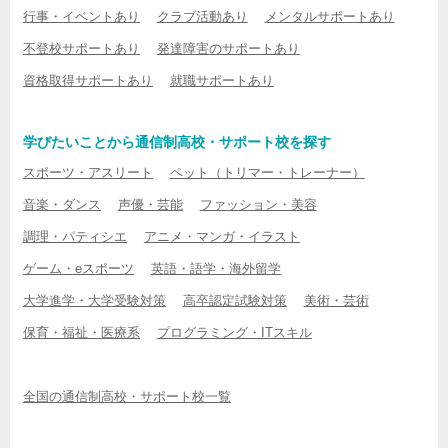
行事・イベントあり
クラブ活動あり
メンタルサポートあり
不登校サポートあり
発達障害のサポートあり
資格取得サポートあり
就職サポートあり
学びたいことから通信制高校・サポート校を探す
スポーツ・アスリート
ペット（トリマー・トレーナー）
音楽・ダンス
声優・芸能
ファッション・美容
調理・パティシエ
アニメ・マンガ・イラスト
ゲーム・eスポーツ
英語・語学・海外留学
大学進学・大学受験対策
高卒認定試験対策
美術・芸術
保育・福祉・医療系
プログラミング・ITスキル
全国の通信制高校・サポート校一覧