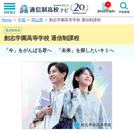
0
資料請求(無料)
Home
中国
岡山県
創志学園高等学校 通信制課程
学校名で探す
通信制高校
検索
創志学園高等学校 通信制課程
「今」をがんばる君へ 「未来」を探したいキミへ
エリアから探す
特徴から探す
エリアを選択して探す
関東
北海道・東北
東海
北陸・甲信越
近畿
中国
四国
九州・沖縄