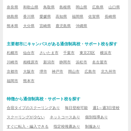
奈良県
和歌山県
鳥取県
島根県
岡山県
広島県
山口県
徳島県
香川県
愛媛県
高知県
福岡県
佐賀県
長崎県
熊本県
大分県
宮崎県
鹿児島県
沖縄県
主要都市にキャンパスがある通信制高校・サポート校を探す
札幌市
仙台市
さいたま市
千葉市
東京23区
横浜市
川崎市
相模原市
新潟市
静岡市
浜松市
名古屋市
京都市
大阪市
堺市
神戸市
岡山市
広島市
北九州市
福岡市
熊本市
特徴から通信制高校・サポート校を探す
合宿タイプのスクーリングあり
毎日登校可能
週1～週3日登校
スクーリングが少ない
ネットコースあり
個別指導あり
すぐに転入・編入できる
指定校推薦あり
制服あり