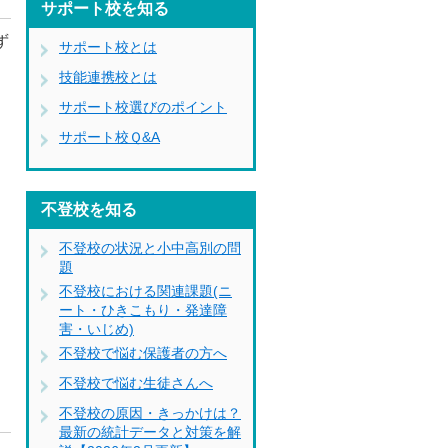
サポート校を知る
ず
サポート校とは
た
技能連携校とは
サポート校選びのポイント
サポート校Ｑ&A
不登校を知る
不登校の状況と小中高別の問
題
不登校における関連課題(ニ
ート・ひきこもり・発達障
害・いじめ)
不登校で悩む保護者の方へ
不登校で悩む生徒さんへ
不登校の原因・きっかけは？
最新の統計データと対策を解