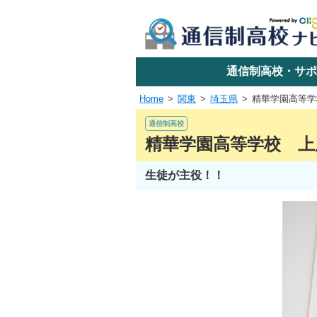
学校名で探す
通信制高校・サポ
Home
関東
埼玉県
精華学園高等学
エリアか
通信制高校
精華学園高等学校 上
生徒が主役！！
関東
東海
近畿
四国