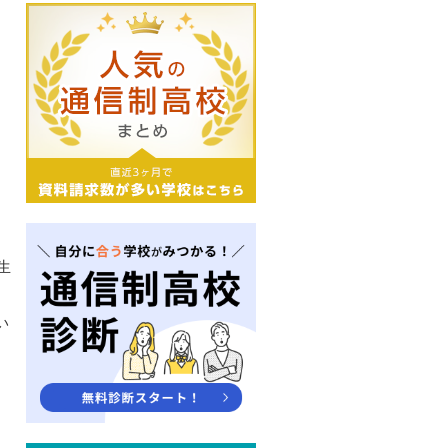
生
ス
い