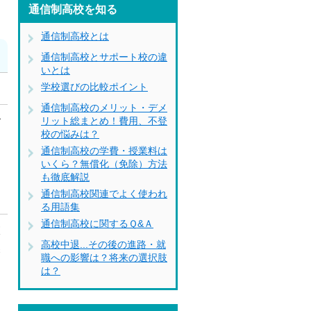
通信制高校を知る
通信制高校とは
通信制高校とサポート校の違
いとは
学校選びの比較ポイント
通信制高校のメリット・デメ
で
リット総まとめ！費用、不登
校の悩みは？
を
通信制高校の学費・授業料は
いくら？無償化（免除）方法
も徹底解説
通信制高校関連でよく使われ
る用語集
通信制高校に関するＱ&Ａ
校
高校中退...その後の進路・就
深
職への影響は？将来の選択肢
は？