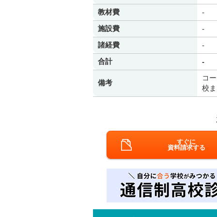
教材費
-
施設費
-
諸経費
-
合計
-
コー
備考
校ま
すぐに
資料請求する