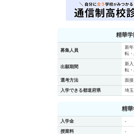
精華学
新年
募集人員
転・
新
出願期間
転・
選考方法
面接
入学できる都道府県
埼玉
精華
入学金
-
授業料
-