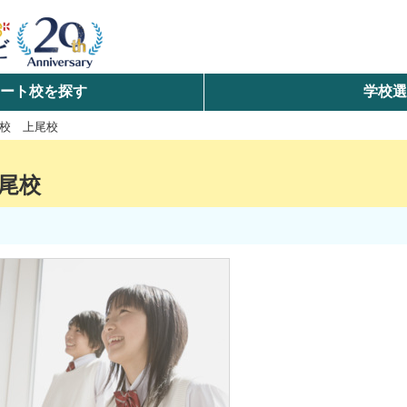
ート校を探す
学校
検索
校 上尾校
ら探す
尾校
エリアを選択して探す
北海道・東北
北陸・甲信越
中国
九州・沖縄