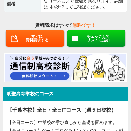
各コースにより金額が異なります。詳細
備考
は 本校HPにてご確認ください。
資料請求はすべて
無料です！
すぐに
チェックして
資料請求する
リストに追加
明聖高等学校のコース
【千葉本校】全日・全日ITコース（週５日登校）
【全日コース】中学校の学び直しから基礎を固めます。
【全日ITコース】ゲームプログラミング・CG・ロボット製