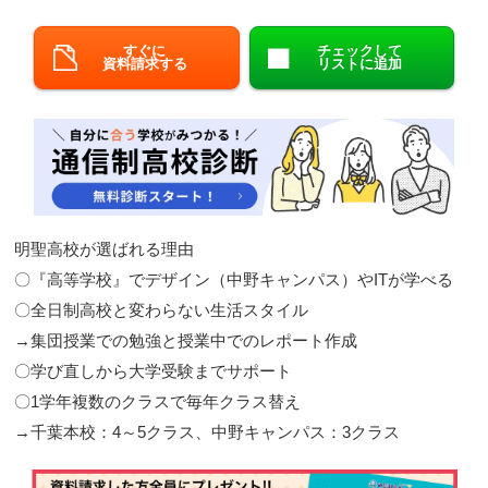
閉じる
すぐに
チェックして
資料請求する
リストに追加
明聖高校が選ばれる理由
〇『高等学校』でデザイン（中野キャンパス）やITが学べる
〇全日制高校と変わらない生活スタイル
→集団授業での勉強と授業中でのレポート作成
〇学び直しから大学受験までサポート
〇1学年複数のクラスで毎年クラス替え
→千葉本校：4～5クラス、中野キャンパス：3クラス