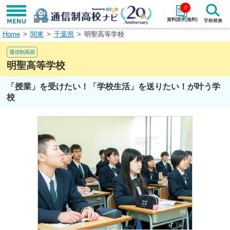
0
資料請求(無料)
Home
関東
千葉県
明聖高等学校
学校名で探す
通信制高校
検索
明聖高等学校
「授業」を受けたい！「学校生活」を送りたい！が叶う学
エリアから探す
特徴から探す
校
エリアを選択して探す
関東
北海道・東北
東海
北陸・甲信越
近畿
中国
四国
九州・沖縄