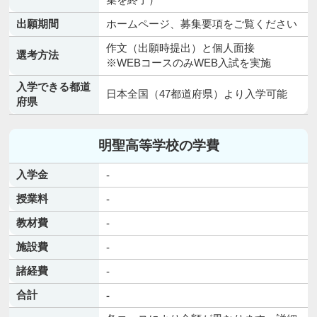
出願期間
ホームページ、募集要項をご覧ください
作文（出願時提出）と個人面接
選考方法
※WEBコースのみWEB入試を実施
入学できる都道
日本全国（47都道府県）より入学可能
府県
明聖高等学校の学費
入学金
-
授業料
-
教材費
-
施設費
-
諸経費
-
合計
-