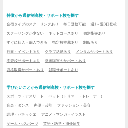
特徴から通信制高校・サポート校を探す
合宿タイプのスクーリングあり
毎日登校可能
週1～週3日登校
スクーリングが少ない
ネットコースあり
個別指導あり
すぐに転入・編入できる
指定校推薦あり
制服あり
行事・イベントあり
クラブ活動あり
メンタルサポートあり
不登校サポートあり
発達障害のサポートあり
資格取得サポートあり
就職サポートあり
学びたいことから通信制高校・サポート校を探す
スポーツ・アスリート
ペット（トリマー・トレーナー）
音楽・ダンス
声優・芸能
ファッション・美容
調理・パティシエ
アニメ・マンガ・イラスト
ゲーム・eスポーツ
英語・語学・海外留学