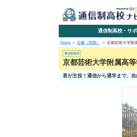
学校名で探す
通信制高校・サポ
Home
近畿（関西）
京都芸術大学附
エリアか
通信制高校
京都芸術大学附属高等
君が主役！通信から通学まで、自
関東
東海
近畿
四国