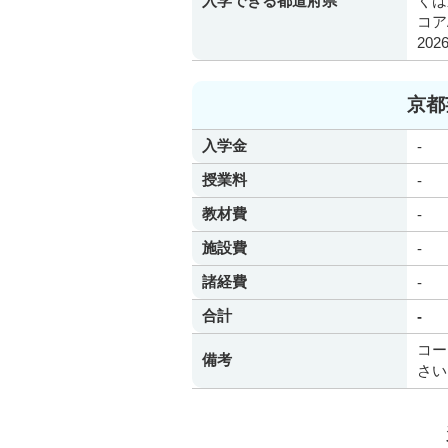
入学できる都道府県
くは
コア
20
京都
入学金
-
授業料
-
教材費
-
施設費
-
諸経費
-
合計
-
コー
備考
さい