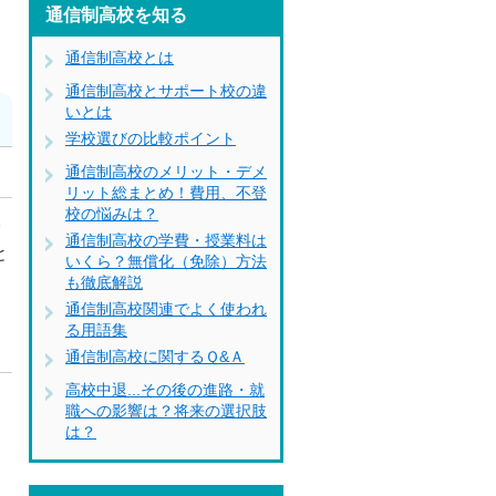
通信制高校を知る
通信制高校とは
通信制高校とサポート校の違
いとは
学校選びの比較ポイント
通信制高校のメリット・デメ
リット総まとめ！費用、不登
校の悩みは？
み
通信制高校の学費・授業料は
と
いくら？無償化（免除）方法
も徹底解説
通信制高校関連でよく使われ
る用語集
通信制高校に関するＱ&Ａ
高校中退...その後の進路・就
職への影響は？将来の選択肢
、
は？
問