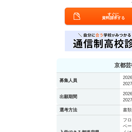
すぐに
資料請求する
京都芸
20
募集人員
20
20
出願期間
20
選考方法
書類
フロ
ベー