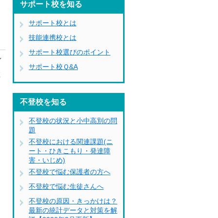
サポート校を知る
サポート校とは
技能連携校とは
サポート校選びのポイント
イ
サポート校Ｑ&A
在
不登校を知る
不登校の状況と小中高別の問
題
不登校における関連課題(ニ
ート・ひきこもり・発達障
害・いじめ)
不登校で悩む保護者の方へ
不登校で悩む生徒さんへ
不登校の原因・きっかけは？
最新の統計データと対策を解