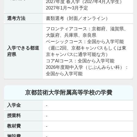
2027年度 春入学（2027年4月入学生）
2027年1月〜3月予定
選考方法
書類選考（対面／オンライン）
フロンティアコース：京都府、滋賀県、
大阪府、兵庫県、奈良県
ベーシックコース：全国から入学可能
入学できる都道
（週に2回、京都キャンパスもしくは東
府県
京キャンパスに通学可能な方）
コアAIコース：全国から入学可能
2026年度期中入学（じぶんみらい科）：
全国から入学可能
京都芸術大学附属高等学校の学費
入学金
-
授業料
-
教材費
-
施設費
-