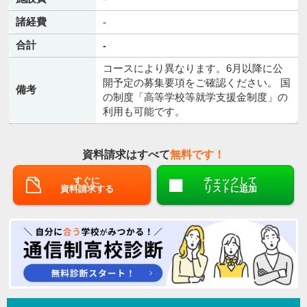
諸経費
-
合計
-
コースにより異なります。6月以降に公
開予定の募集要項をご確認ください。 国
備考
の制度「高等学校等就学支援金制度」の
利用も可能です。
資料請求はすべて
無料です！
すぐに
チェックして
資料請求する
リストに追加