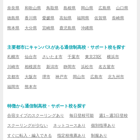
奈良県
和歌山県
鳥取県
島根県
岡山県
広島県
山口県
徳島県
香川県
愛媛県
高知県
福岡県
佐賀県
長崎県
熊本県
大分県
宮崎県
鹿児島県
沖縄県
主要都市にキャンパスがある通信制高校・サポート校を探す
札幌市
仙台市
さいたま市
千葉市
東京23区
横浜市
川崎市
相模原市
新潟市
静岡市
浜松市
名古屋市
京都市
大阪市
堺市
神戸市
岡山市
広島市
北九州市
福岡市
熊本市
特徴から通信制高校・サポート校を探す
合宿タイプのスクーリングあり
毎日登校可能
週1～週3日登校
スクーリングが少ない
ネットコースあり
個別指導あり
すぐに転入・編入できる
指定校推薦あり
制服あり