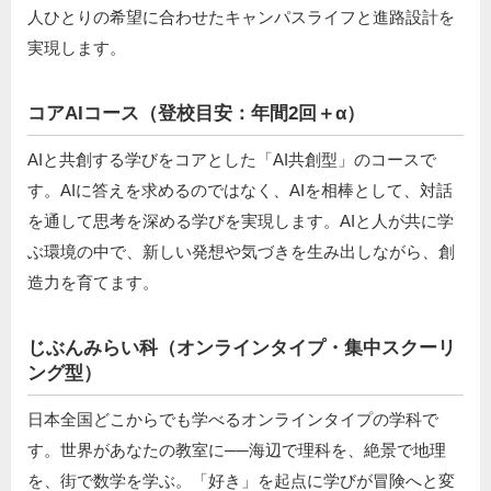
人ひとりの希望に合わせたキャンパスライフと進路設計を
実現します。
コアAIコース（登校目安：年間2回＋α）
AIと共創する学びをコアとした「AI共創型」のコースで
す。AIに答えを求めるのではなく、AIを相棒として、対話
を通して思考を深める学びを実現します。AIと人が共に学
ぶ環境の中で、新しい発想や気づきを生み出しながら、創
造力を育てます。
じぶんみらい科（オンラインタイプ・集中スクーリ
ング型）
日本全国どこからでも学べるオンラインタイプの学科で
す。世界があなたの教室に──海辺で理科を、絶景で地理
を、街で数学を学ぶ。「好き」を起点に学びが冒険へと変