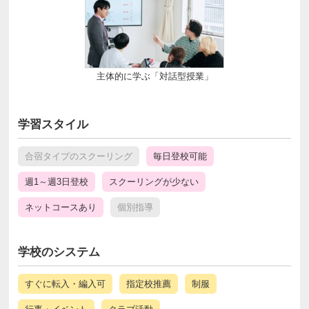
主体的に学ぶ「対話型授業」
学習スタイル
合宿タイプのスクーリング
毎日登校可能
週1～週3日登校
スクーリングが少ない
ネットコースあり
個別指導
学校のシステム
すぐに転入・編入可
指定校推薦
制服