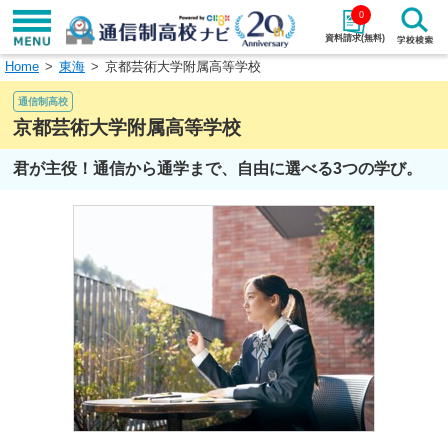
0
資料請求(無料)
Home
東海
京都芸術大学附属高等学校
学校名で探す
通信制高校
検索
京都芸術大学附属高等学校
君が主役！通信から通学まで、自由に選べる3つの学び。
エリアから探す
特徴から探す
エリアを選択して探す
関東
北海道・東北
東海
北陸・甲信越
近畿
中国
四国
九州・沖縄