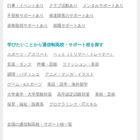
行事・イベントあり
クラブ活動あり
メンタルサポートあり
不登校サポートあり
発達障害のサポートあり
資格取得サポートあり
就職サポートあり
学びたいことから通信制高校・サポート校を探す
スポーツ・アスリート
ペット（トリマー・トレーナー）
音楽・ダンス
声優・芸能
ファッション・美容
調理・パティシエ
アニメ・マンガ・イラスト
ゲーム・eスポーツ
英語・語学・海外留学
大学進学・大学受験対策
高卒認定試験対策
美術・芸術
保育・福祉・医療系
プログラミング・ITスキル
全国の通信制高校・サポート校一覧