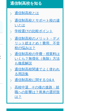
通信制高校を知る
通信制高校とは
通信制高校とサポート校の違
いとは
学校選びの比較ポイント
通信制高校のメリット・デメ
リット総まとめ！費用、不登
校の悩みは？
み
通信制高校の学費・授業料は
と
いくら？無償化（免除）方法
も徹底解説
通信制高校関連でよく使われ
る用語集
通信制高校に関するＱ&Ａ
高校中退...その後の進路・就
職への影響は？将来の選択肢
、
は？
問