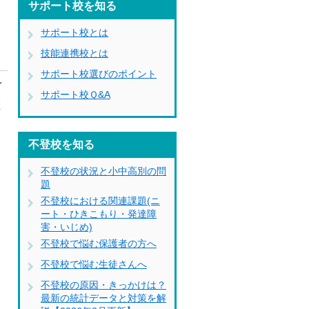
サポート校を知る
サポート校とは
技能連携校とは
サポート校選びのポイント
イ
サポート校Ｑ&A
在
不登校を知る
不登校の状況と小中高別の問
題
不登校における関連課題(ニ
ート・ひきこもり・発達障
害・いじめ)
不登校で悩む保護者の方へ
不登校で悩む生徒さんへ
不登校の原因・きっかけは？
最新の統計データと対策を解