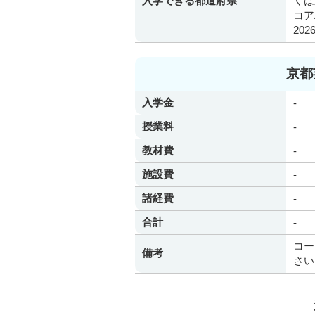
入学できる都道府県
くは
コア
20
京都
入学金
-
授業料
-
教材費
-
施設費
-
諸経費
-
合計
-
コー
備考
さい