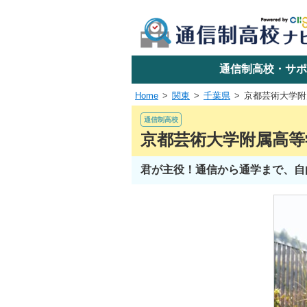
学校名で探す
通信制高校・サポ
Home
関東
千葉県
京都芸術大学附
エリアか
通信制高校
京都芸術大学附属高等
君が主役！通信から通学まで、自
関東
東海
近畿
四国