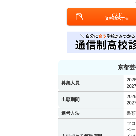
すぐに
資料請求する
京都芸
20
募集人員
20
20
出願期間
20
選考方法
書類
フロ
ベー