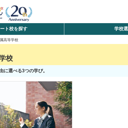
ート校を探す
学校
検索
属高等学校
ら探す
学校
エリアを選択して探す
由に選べる3つの学び。
北海道・東北
北陸・甲信越
中国
九州・沖縄