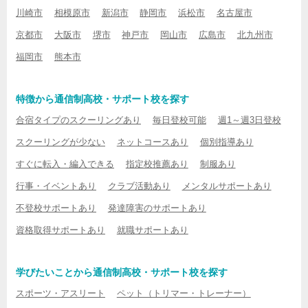
川崎市
相模原市
新潟市
静岡市
浜松市
名古屋市
京都市
大阪市
堺市
神戸市
岡山市
広島市
北九州市
福岡市
熊本市
特徴から通信制高校・サポート校を探す
合宿タイプのスクーリングあり
毎日登校可能
週1～週3日登校
スクーリングが少ない
ネットコースあり
個別指導あり
すぐに転入・編入できる
指定校推薦あり
制服あり
行事・イベントあり
クラブ活動あり
メンタルサポートあり
不登校サポートあり
発達障害のサポートあり
資格取得サポートあり
就職サポートあり
学びたいことから通信制高校・サポート校を探す
スポーツ・アスリート
ペット（トリマー・トレーナー）