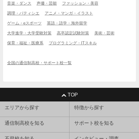
音楽・ダンス
声優・芸能
ファッション・美容
調理・パティシエ
アニメ・マンガ・イラスト
ゲーム・eスポーツ
英語・語学・海外留学
大学進学・大学受験対策
高卒認定試験対策
美術・芸術
保育・福祉・医療系
プログラミング・ITスキル
全国の通信制高校・サポート校一覧
TOP
エリアから探す
特徴から探す
通信制高校を知る
サポート校を知る
不登校を知る
インタビュー・調査