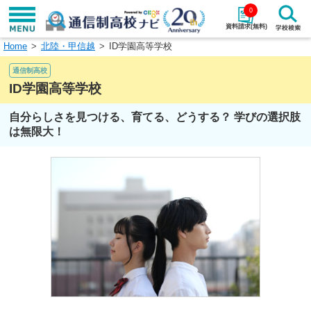
0
資料請求(無料)
Home
北陸・甲信越
ID学園高等学校
学校名で探す
通信制高校
検索
ID学園高等学校
自分らしさを見つける、育てる、どうする？ 学びの選択肢
エリアから探す
特徴から探す
は無限大！
エリアを選択して探す
関東
北海道・東北
東海
北陸・甲信越
近畿
中国
四国
九州・沖縄