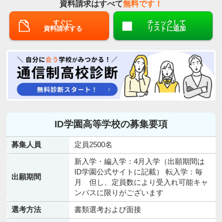
資料請求はすべて
無料です！
すぐに
チェックして
資料請求する
リストに追加
ID学園高等学校の募集要項
募集人員
定員2500名
新入学・編入学：4月入学（出願期間は
ID学園公式サイトに記載） 転入学：毎
出願期間
月 但し、定員数により受入れ可能キャ
ンパスに限りがございます
選考方法
書類選考および面接