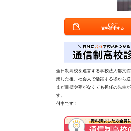
すぐに
資料請求する
全日制高校を運営する学校法人郁文館
業した後、社会人で活躍する姿から逆
まだ目標や夢がなくても担任の先生が
す。 ●転入生 出願受
付中です！