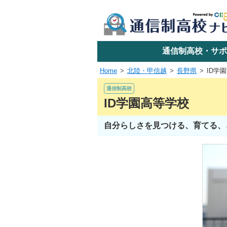
学校名で探す
通信制高校・サポ
Home
北陸・甲信越
長野県
ID学
エリアか
通信制高校
ID学園高等学校
自分らしさを見つける、育てる、
関東
東海
近畿
四国