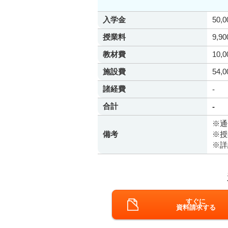
入学金
50,
授業料
9,9
教材費
10,
施設費
54,
諸経費
-
合計
-
※通
備考
※授
※詳
すぐに
資料請求する