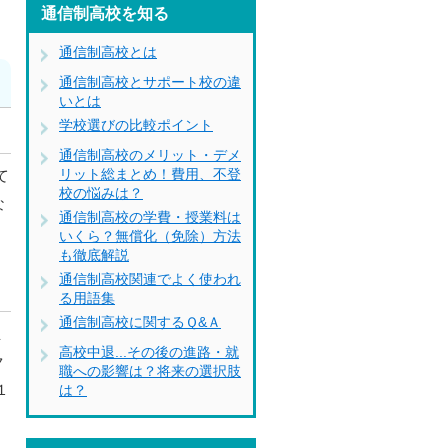
通信制高校を知る
通信制高校とは
通信制高校とサポート校の違
いとは
学校選びの比較ポイント
通信制高校のメリット・デメ
リット総まとめ！費用、不登
て
校の悩みは？
な
通信制高校の学費・授業料は
いくら？無償化（免除）方法
も徹底解説
通信制高校関連でよく使われ
る用語集
通信制高校に関するＱ&Ａ
生
高校中退...その後の進路・就
ク
職への影響は？将来の選択肢
１
は？
ー