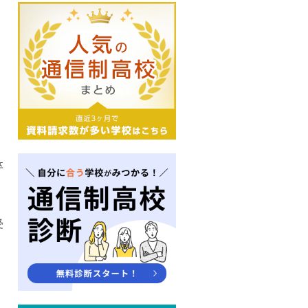
卒
。
受