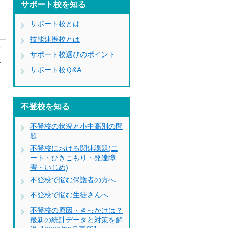
サポート校を知る
サポート校とは
技能連携校とは
ザ
サポート校選びのポイント
ば
サポート校Ｑ&A
不登校を知る
不登校の状況と小中高別の問
題
不登校における関連課題(ニ
ート・ひきこもり・発達障
害・いじめ)
不登校で悩む保護者の方へ
不登校で悩む生徒さんへ
不登校の原因・きっかけは？
最新の統計データと対策を解