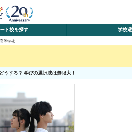
ート校を探す
学校
検索
園高等学校
ら探す
エリアを選択して探す
どうする？ 学びの選択肢は無限大！
北海道・東北
北陸・甲信越
中国
九州・沖縄