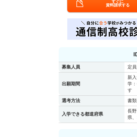
すぐに
資料請求する
募集人員
定員
新入
出願期間
学：
す
選考方法
書類
長野
入学できる都道府県
県、