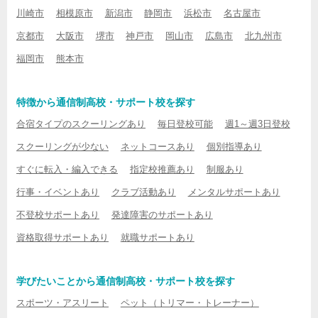
川崎市
相模原市
新潟市
静岡市
浜松市
名古屋市
京都市
大阪市
堺市
神戸市
岡山市
広島市
北九州市
福岡市
熊本市
特徴から通信制高校・サポート校を探す
合宿タイプのスクーリングあり
毎日登校可能
週1～週3日登校
スクーリングが少ない
ネットコースあり
個別指導あり
すぐに転入・編入できる
指定校推薦あり
制服あり
行事・イベントあり
クラブ活動あり
メンタルサポートあり
不登校サポートあり
発達障害のサポートあり
資格取得サポートあり
就職サポートあり
学びたいことから通信制高校・サポート校を探す
スポーツ・アスリート
ペット（トリマー・トレーナー）