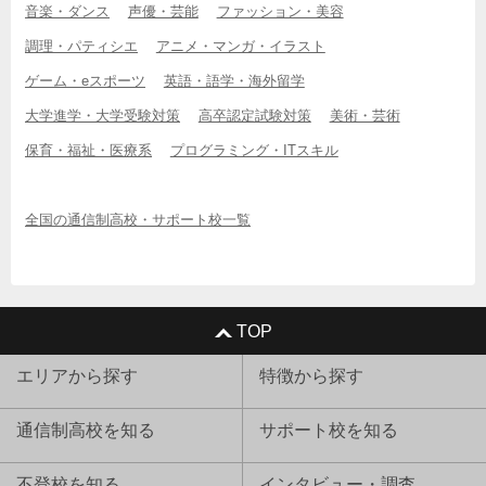
音楽・ダンス
声優・芸能
ファッション・美容
調理・パティシエ
アニメ・マンガ・イラスト
ゲーム・eスポーツ
英語・語学・海外留学
大学進学・大学受験対策
高卒認定試験対策
美術・芸術
保育・福祉・医療系
プログラミング・ITスキル
全国の通信制高校・サポート校一覧
TOP
エリアから探す
特徴から探す
通信制高校を知る
サポート校を知る
不登校を知る
インタビュー・調査