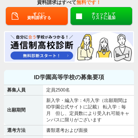
資料請求はすべて
無料です！
すぐに
チェックして
資料請求する
リストに追加
ID学園高等学校の募集要項
募集人員
定員2500名
新入学・編入学：4月入学（出願期間は
ID学園公式サイトに記載） 転入学：毎
出願期間
月 但し、定員数により受入れ可能キャ
ンパスに限りがございます
選考方法
書類選考および面接