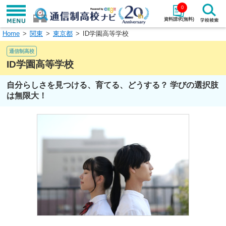
0
資料請求(無料)
Home
関東
東京都
ID学園高等学校
学校名で探す
通信制高校
検索
ID学園高等学校
自分らしさを見つける、育てる、どうする？ 学びの選択肢
エリアから探す
特徴から探す
は無限大！
エリアを選択して探す
関東
北海道・東北
東海
北陸・甲信越
近畿
中国
四国
九州・沖縄