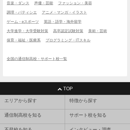
音楽・ダンス
声優・芸能
ファッション・美容
調理・パティシエ
アニメ・マンガ・イラスト
ゲーム・eスポーツ
英語・語学・海外留学
大学進学・大学受験対策
高卒認定試験対策
美術・芸術
保育・福祉・医療系
プログラミング・ITスキル
全国の通信制高校・サポート校一覧
TOP
エリアから探す
特徴から探す
通信制高校を知る
サポート校を知る
不登校を知る
インタビュー・調査