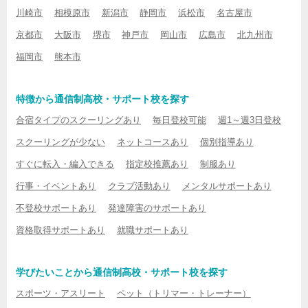
川崎市
相模原市
新潟市
静岡市
浜松市
名古屋市
京都市
大阪市
堺市
神戸市
岡山市
広島市
北九州市
福岡市
熊本市
特徴から通信制高校・サポート校を探す
合宿タイプのスクーリングあり
毎日登校可能
週1～週3日登校
スクーリングが少ない
ネットコースあり
個別指導あり
すぐに転入・編入できる
指定校推薦あり
制服あり
行事・イベントあり
クラブ活動あり
メンタルサポートあり
不登校サポートあり
発達障害のサポートあり
資格取得サポートあり
就職サポートあり
学びたいことから通信制高校・サポート校を探す
スポーツ・アスリート
ペット（トリマー・トレーナー）