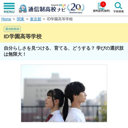
0
資料請求(無料)
Home
関東
東京都
ID学園高等学校
学校名で探す
通信制高校
検索
ID学園高等学校
自分らしさを見つける、育てる、どうする？ 学びの選択肢
エリアから探す
特徴から探す
は無限大！
エリアを選択して探す
関東
北海道・東北
東海
北陸・甲信越
近畿
中国
四国
九州・沖縄