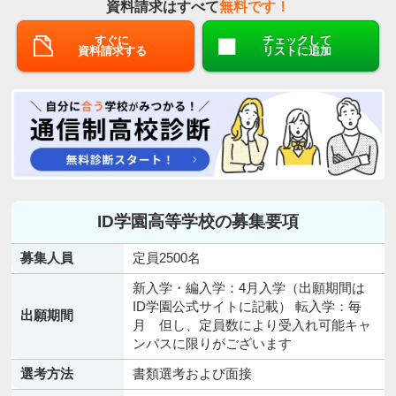
資料請求はすべて
無料です！
すぐに
チェックして
資料請求する
リストに追加
ID学園高等学校の募集要項
募集人員
定員2500名
新入学・編入学：4月入学（出願期間は
ID学園公式サイトに記載） 転入学：毎
出願期間
月 但し、定員数により受入れ可能キャ
ンパスに限りがございます
選考方法
書類選考および面接