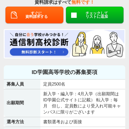
資料請求はすべて
無料です！
すぐに
チェックして
資料請求する
リストに追加
ID学園高等学校の募集要項
募集人員
定員2500名
新入学・編入学：4月入学（出願期間は
ID学園公式サイトに記載） 転入学：毎
出願期間
月 但し、定員数により受入れ可能キャ
ンパスに限りがございます
選考方法
書類選考および面接