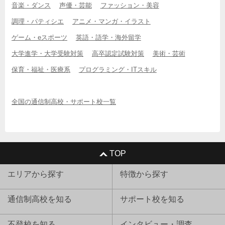
音楽・ダンス
声優・芸能
ファッション・美容
調理・パティシエ
アニメ・マンガ・イラスト
ゲーム・eスポーツ
英語・語学・海外留学
大学進学・大学受験対策
高卒認定試験対策
美術・芸術
保育・福祉・医療系
プログラミング・ITスキル
全国の通信制高校・サポート校一覧
TOP
エリアから探す
特徴から探す
通信制高校を知る
サポート校を知る
不登校を知る
インタビュー・調査