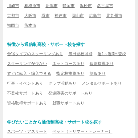
川崎市
相模原市
新潟市
静岡市
浜松市
名古屋市
京都市
大阪市
堺市
神戸市
岡山市
広島市
北九州市
福岡市
熊本市
特徴から通信制高校・サポート校を探す
合宿タイプのスクーリングあり
毎日登校可能
週1～週3日登校
スクーリングが少ない
ネットコースあり
個別指導あり
すぐに転入・編入できる
指定校推薦あり
制服あり
行事・イベントあり
クラブ活動あり
メンタルサポートあり
不登校サポートあり
発達障害のサポートあり
資格取得サポートあり
就職サポートあり
学びたいことから通信制高校・サポート校を探す
スポーツ・アスリート
ペット（トリマー・トレーナー）