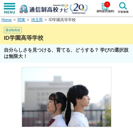
0
資料請求(無料)
Home
関東
埼玉県
ID学園高等学校
学校名で探す
通信制高校
検索
ID学園高等学校
自分らしさを見つける、育てる、どうする？ 学びの選択肢
エリアから探す
特徴から探す
は無限大！
エリアを選択して探す
関東
北海道・東北
東海
北陸・甲信越
近畿
中国
四国
九州・沖縄