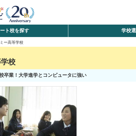
ート校を探す
学校
検索
ミー高等学校
ら探す
等学校
エリアを選択して探す
校卒業！大学進学とコンピュータに強い
北海道・東北
北陸・甲信越
中国
九州・沖縄