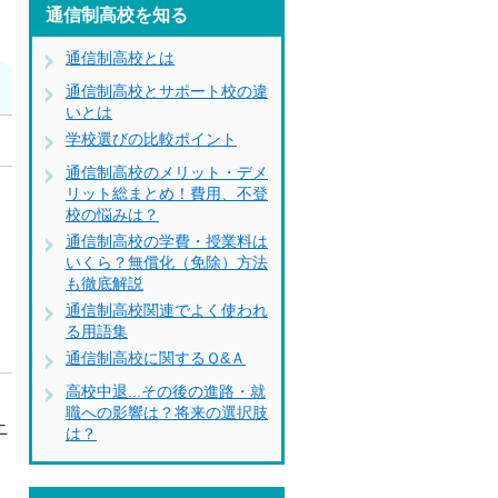
通信制高校を知る
通信制高校とは
通信制高校とサポート校の違
いとは
学校選びの比較ポイント
通信制高校のメリット・デメ
ラ
リット総まとめ！費用、不登
校の悩みは？
き
通信制高校の学費・授業料は
いくら？無償化（免除）方法
も徹底解説
通信制高校関連でよく使われ
る用語集
通信制高校に関するＱ&Ａ
高校中退...その後の進路・就
題
職への影響は？将来の選択肢
ニ
は？
く