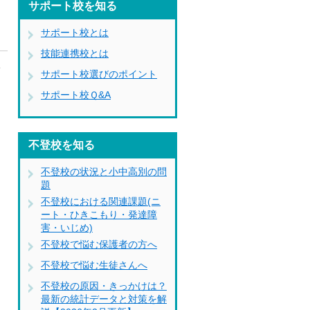
サポート校を知る
サポート校とは
技能連携校とは
学
サポート校選びのポイント
、
サポート校Ｑ&A
不登校を知る
不登校の状況と小中高別の問
題
不登校における関連課題(ニ
ート・ひきこもり・発達障
害・いじめ)
不登校で悩む保護者の方へ
不登校で悩む生徒さんへ
不登校の原因・きっかけは？
最新の統計データと対策を解