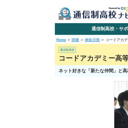
学校名で探す
通信制高校・サポ
Home
関東
神奈川県
コードアカデ
エリアか
通信制高校
コードアカデミー高
ネット好きな「新たな仲間」と高
関東
東海
近畿
四国