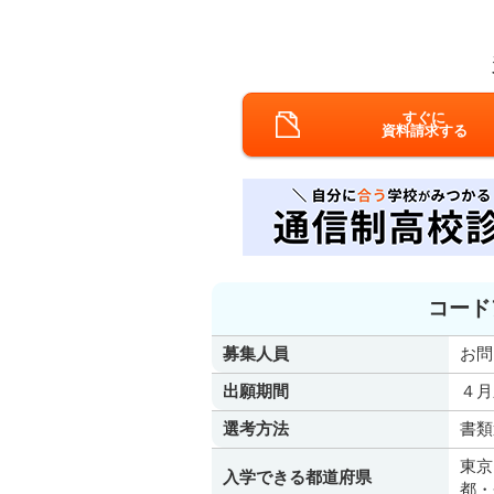
すぐに
資料請求する
コード
募集人員
お問
出願期間
４月
選考方法
書類
東京
入学できる都道府県
都・