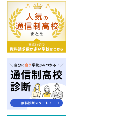
。
験
ン