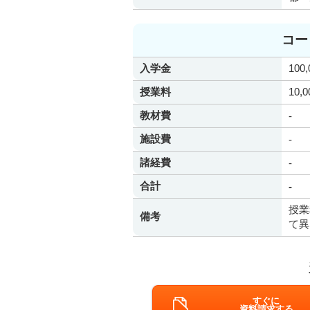
コー
入学金
100
授業料
10,
教材費
-
施設費
-
諸経費
-
合計
-
授業
備考
て異
すぐに
資料請求する