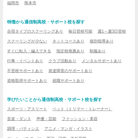
福岡市
熊本市
特徴から通信制高校・サポート校を探す
合宿タイプのスクーリングあり
毎日登校可能
週1～週3日登校
スクーリングが少ない
ネットコースあり
個別指導あり
すぐに転入・編入できる
指定校推薦あり
制服あり
行事・イベントあり
クラブ活動あり
メンタルサポートあり
不登校サポートあり
発達障害のサポートあり
資格取得サポートあり
就職サポートあり
学びたいことから通信制高校・サポート校を探す
スポーツ・アスリート
ペット（トリマー・トレーナー）
音楽・ダンス
声優・芸能
ファッション・美容
調理・パティシエ
アニメ・マンガ・イラスト