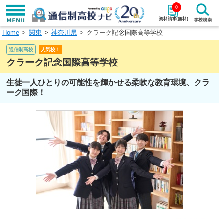
0
資料請求(無料)
Home
関東
神奈川県
クラーク記念国際高等学校
学校名で探す
通信制高校
人気校！
検索
クラーク記念国際高等学校
生徒一人ひとりの可能性を輝かせる柔軟な教育環境、クラ
エリアから探す
特徴から探す
ーク国際！
エリアを選択して探す
関東
北海道・東北
東海
北陸・甲信越
近畿
中国
四国
九州・沖縄