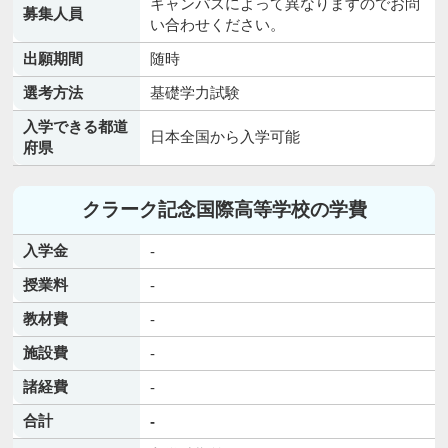
キャンパスによって異なりますのでお問
募集人員
い合わせください。
出願期間
随時
選考方法
基礎学力試験
入学できる都道
日本全国から入学可能
府県
クラーク記念国際高等学校の学費
入学金
-
授業料
-
教材費
-
施設費
-
諸経費
-
合計
-