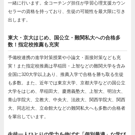
一緒に行います。全コーチング担任が学習心理支援カウン
セラーの資格を持っており、生徒の可能性を最大限に引き
出します。
東大・京大はじめ、国公立・難関私大への合格多
数！指定校推薦も充実
予備校連携の進学対策授業や小論文・面接対策なども充
実！また指定校推薦は早稲田・上智などの難関大学を含み
全国に320大学以上あり、推薦入学で合格を勝ち取る生徒
も多数。また、近年では東京大学、京都大学などの国公立
大学をはじめ、早稲田大、慶應義塾大、上智大、明治大、
青山学院大、立教大、中央大、法政大、関西学院大、関西
大、同志社大、立命館大などの難関私大へも多数の合格者
を輩出しています。
生徒一人ひとりの学力を伸ばす「個別最適」な学び