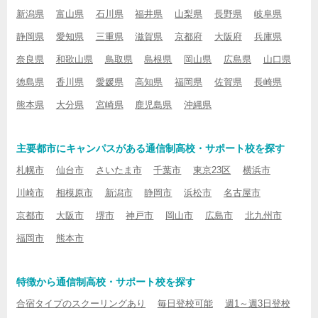
新潟県
富山県
石川県
福井県
山梨県
長野県
岐阜県
静岡県
愛知県
三重県
滋賀県
京都府
大阪府
兵庫県
奈良県
和歌山県
鳥取県
島根県
岡山県
広島県
山口県
徳島県
香川県
愛媛県
高知県
福岡県
佐賀県
長崎県
熊本県
大分県
宮崎県
鹿児島県
沖縄県
主要都市にキャンパスがある通信制高校・サポート校を探す
札幌市
仙台市
さいたま市
千葉市
東京23区
横浜市
川崎市
相模原市
新潟市
静岡市
浜松市
名古屋市
京都市
大阪市
堺市
神戸市
岡山市
広島市
北九州市
福岡市
熊本市
特徴から通信制高校・サポート校を探す
合宿タイプのスクーリングあり
毎日登校可能
週1～週3日登校