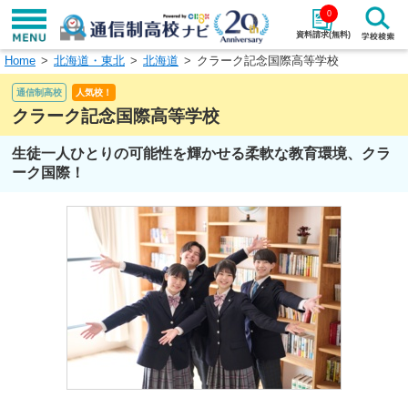
0
資料請求(無料)
Home
北海道・東北
北海道
クラーク記念国際高等学校
学校名で探す
通信制高校
人気校！
検索
クラーク記念国際高等学校
生徒一人ひとりの可能性を輝かせる柔軟な教育環境、クラ
エリアから探す
特徴から探す
ーク国際！
エリアを選択して探す
関東
北海道・東北
東海
北陸・甲信越
近畿
中国
四国
九州・沖縄