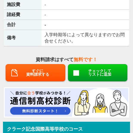
施設費
-
諸経費
-
合計
-
入学時期等によって異なりますのでお問
備考
合せください。
資料請求はすべて
無料です！
すぐに
チェックして
資料請求する
リストに追加
クラーク記念国際高等学校のコース