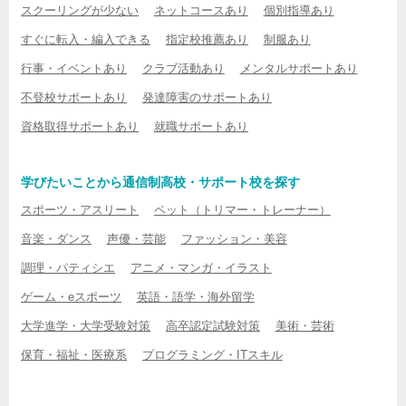
スクーリングが少ない
ネットコースあり
個別指導あり
すぐに転入・編入できる
指定校推薦あり
制服あり
行事・イベントあり
クラブ活動あり
メンタルサポートあり
不登校サポートあり
発達障害のサポートあり
資格取得サポートあり
就職サポートあり
学びたいことから通信制高校・サポート校を探す
スポーツ・アスリート
ペット（トリマー・トレーナー）
音楽・ダンス
声優・芸能
ファッション・美容
調理・パティシエ
アニメ・マンガ・イラスト
ゲーム・eスポーツ
英語・語学・海外留学
大学進学・大学受験対策
高卒認定試験対策
美術・芸術
保育・福祉・医療系
プログラミング・ITスキル