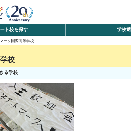
ート校を探す
学校
検索
マーク国際高等学校
ら探す
等学校
エリアを選択して探す
できる学校
北海道・東北
北陸・甲信越
中国
九州・沖縄