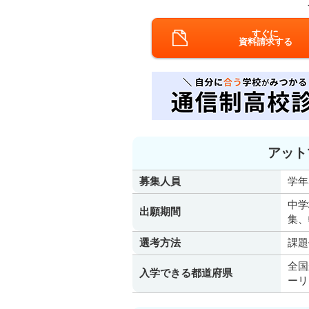
すぐに
資料請求する
アット
募集人員
学年
中学
出願期間
集、
選考方法
課題
全国
入学できる都道府県
ーリ