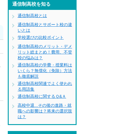
通信制高校を知る
通信制高校とは
通信制高校とサポート校の違
いとは
学校選びの比較ポイント
通信制高校のメリット・デメ
リット総まとめ！費用、不登
校の悩みは？
通信制高校の学費・授業料は
グ
いくら？無償化（免除）方法
も徹底解説
通信制高校関連でよく使われ
る用語集
通信制高校に関するＱ&Ａ
高校中退...その後の進路・就
な
職への影響は？将来の選択肢
は？
直