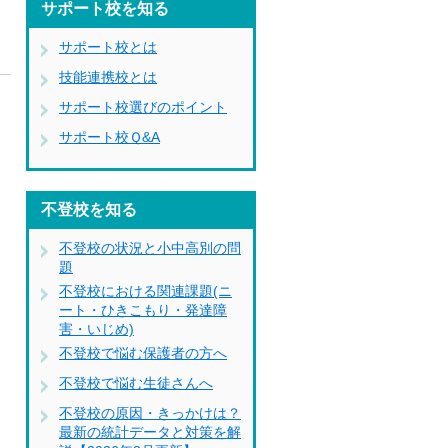
サポート校を知る
サポート校とは
技能連携校とは
ネ
サポート校選びのポイント
。
サポート校Ｑ&A
も
不登校を知る
不登校の状況と小中高別の問
題
不登校における関連課題(ニ
ート・ひきこもり・発達障
害・いじめ)
不登校で悩む保護者の方へ
不登校で悩む生徒さんへ
不登校の原因・きっかけは？
最新の統計データと対策を解