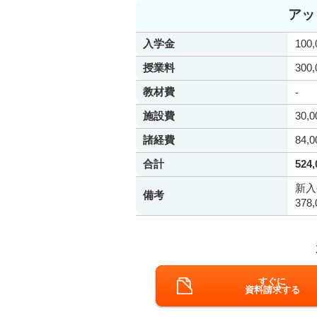
アッ
入学金
100
授業料
300
教材費
-
施設費
30,
諸経費
84,
合計
524
新入
備考
37
すぐに
資料請求する