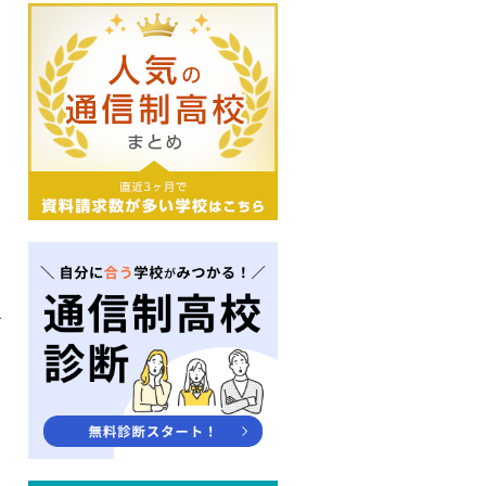
と
で
と
し