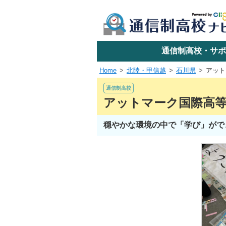
学校名で探す
通信制高校・サポ
Home
北陸・甲信越
石川県
アット
エリアか
通信制高校
アットマーク国際高
穏やかな環境の中で「学び」が
関東
東海
近畿
四国