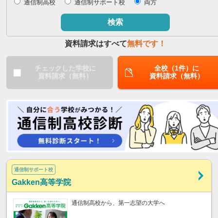
通信制高校
通信制サポート校
両方
閉じる
検索
資料請求はすべて
無料です！
チェックした学校に
全校（1件）に
資料請求（無料）
資料請求（無料）
通信制サポート校
Gakken高等学院
通信制高校から、第一志望の大学へ