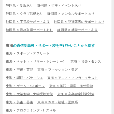
静岡県 × 制服あり
静岡県 × 行事・イベントあり
静岡県 × クラブ活動あり
静岡県 × メンタルサポートあり
静岡県 × 不登校サポートあり
静岡県 × 発達障害のサポートあり
静岡県 × 資格取得サポートあり
静岡県 × 就職サポートあり
東海
の通信制高校・サポート校を学びたいことから探す
東海 × スポーツ・アスリート
東海 × ペット（トリマー・トレーナー）
東海 × 音楽・ダンス
東海 × 声優・芸能
東海 × ファッション・美容
東海 × 調理・パティシエ
東海 × アニメ・マンガ・イラスト
東海 × ゲーム・eスポーツ
東海 × 英語・語学・海外留学
東海 × 大学進学・大学受験対策
東海 × 高卒認定試験対策
東海 × 美術・芸術
東海 × 保育・福祉・医療系
東海 × プログラミング・ITスキル