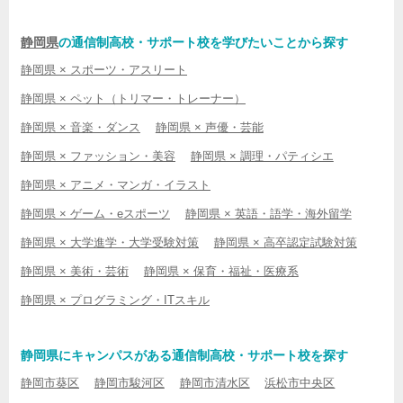
静岡県
の通信制高校・サポート校を学びたいことから探す
静岡県 × スポーツ・アスリート
静岡県 × ペット（トリマー・トレーナー）
静岡県 × 音楽・ダンス
静岡県 × 声優・芸能
静岡県 × ファッション・美容
静岡県 × 調理・パティシエ
静岡県 × アニメ・マンガ・イラスト
静岡県 × ゲーム・eスポーツ
静岡県 × 英語・語学・海外留学
静岡県 × 大学進学・大学受験対策
静岡県 × 高卒認定試験対策
静岡県 × 美術・芸術
静岡県 × 保育・福祉・医療系
静岡県 × プログラミング・ITスキル
静岡県にキャンパスがある通信制高校・サポート校を探す
静岡市葵区
静岡市駿河区
静岡市清水区
浜松市中央区