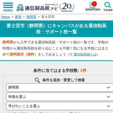
0
資料請求(無料)
Home
東海
静岡県
富士宮市
学校名で探す
富士宮市（静岡県）にキャンパスがある通信制高
検索
校・サポート校一覧
静岡県
から入学できる通信制高校・サポート校の一覧です。学校の
エリアから探す
特徴から探す
特徴から通信制高校を絞り込むことも可能！気になる学校には
まと
めて資料請求（無料）
をしてみましょう
（※
通信制高校とは
）
エリアを選択して探す
関東
北海道・東北
条件に当てはまる学校数:
1件
東海
北陸・甲信越
条件を追加・変更して検索
近畿
中国
四国
九州・沖縄