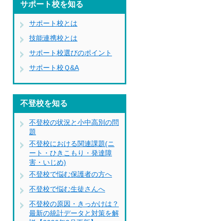
サポート校を知る
サポート校とは
技能連携校とは
サポート校選びのポイント
サポート校Ｑ&A
不登校を知る
不登校の状況と小中高別の問
題
不登校における関連課題(ニ
ート・ひきこもり・発達障
害・いじめ)
不登校で悩む保護者の方へ
不登校で悩む生徒さんへ
不登校の原因・きっかけは？
最新の統計データと対策を解