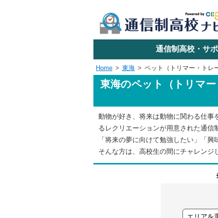
学校名で探す
通信制高校・サポ
Home
東海
ペット（トリマー・トレ
東海のペット（トリマー
エリアか
動物が好き、将来は動物に関わる仕事
関東
るレクリエーションが用意された通信
「将来の夢に向けて勉強したい」「興
東海
そんな方は、高校生の間にチャレンジ
近畿
四国