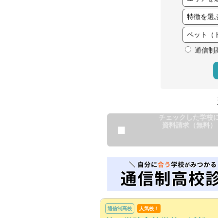
通信制
チェックした学校
資料請求（無料）
通信制高校
人気校！