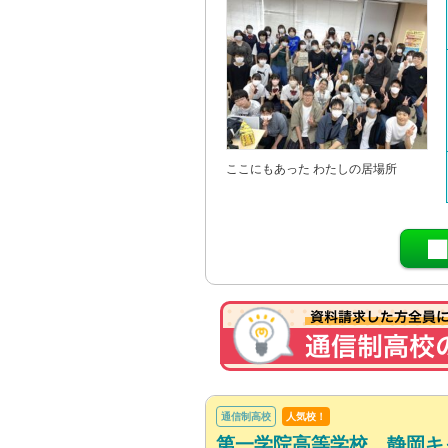
ここにもあった わたしの居場所
通信制高校
人気校！
第一学院高等学校 静岡キ