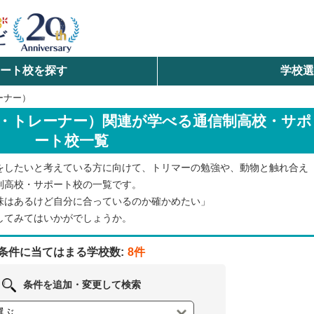
ート校を探す
学校
検索
ーナー）
・トレーナー）関連が学べる通信制高校・サポ
ら探す
ート校一覧
エリアを選択して探す
をしたいと考えている方に向けて、トリマーの勉強や、動物と触れ合え
北海道・東北
制高校・サポート校の一覧です。
味はあるけど自分に合っているのか確かめたい」
北陸・甲信越
してみてはいかがでしょうか。
条件に当てはまる学校数:
8件
中国
条件を追加・変更して検索
九州・沖縄