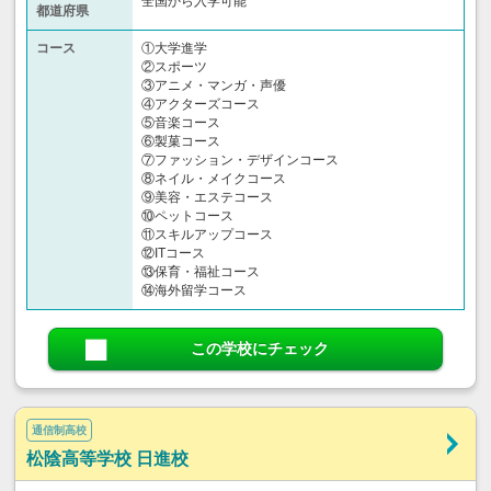
全国から入学可能
都道府県
コース
①大学進学
②スポーツ
③アニメ・マンガ・声優
④アクターズコース
⑤音楽コース
⑥製菓コース
⑦ファッション・デザインコース
⑧ネイル・メイクコース
⑨美容・エステコース
⑩ペットコース
⑪スキルアップコース
⑫ITコース
⑬保育・福祉コース
⑭海外留学コース
この学校にチェック
通信制高校
松陰高等学校 日進校