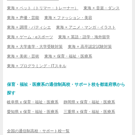
東海 × ペット（トリマー・トレーナー）
東海 × 音楽・ダンス
東海 × 声優・芸能
東海 × ファッション・美容
東海 × 調理・パティシエ
東海 × アニメ・マンガ・イラスト
東海 × ゲーム・eスポーツ
東海 × 英語・語学・海外留学
東海 × 大学進学・大学受験対策
東海 × 高卒認定試験対策
東海 × 美術・芸術
東海 × 保育・福祉・医療系
東海 × プログラミング・ITスキル
保育・福祉・医療系の通信制高校・サポート校を都道府県から
探す
岐阜県 x 保育・福祉・医療系
静岡県 x 保育・福祉・医療系
愛知県 x 保育・福祉・医療系
三重県 x 保育・福祉・医療系
全国の通信制高校・サポート校一覧