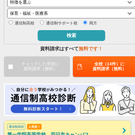
閉じる
通信制高校
通信制サポート校
両方
検索
資料請求はすべて
無料です！
チェックした学校に
全校（14件）に
資料請求（無料）
資料請求（無料）
通信制高校
人気校！
第一学院高等学校 四日市キャンパス