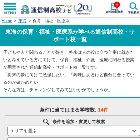
0
資料請求(無料)
Home
東海
保育・福祉・医療系
学校名で探す
東海の保育・福祉・医療系が学べる通信制高校・サ
検索
ポート校一覧
子どもや人と関わることが好き、将来は人の役に立つ仕事に就きた
エリアから探す
特徴から探す
いと考えている方に向けて、保育、福祉・介護、医療に関わる授業
が用意された通信制高校・サポート校一覧です。
エリアを選択して探す
「将来の夢に向けて勉強したい」「興味はあるけど自分に合ってい
関東
北海道・東北
るのか確かめたい」
そんな方は、チャレンジしてみてはいかがでしょうか。
東海
北陸・甲信越
条件に当てはまる学校数:
14件
近畿
中国
条件を追加・変更して検索
四国
九州・沖縄