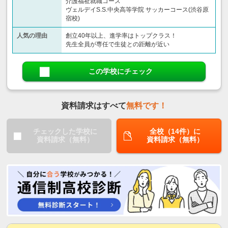
介護福祉就職コース
ヴェルデイS.S.中央高等学院 サッカーコース(渋谷原
宿校)
人気の理由
創立40年以上、進学率はトップクラス！
先生全員が専任で生徒との距離が近い
この学校にチェック
資料請求はすべて
無料です！
チェックした学校に
全校（14件）に
資料請求（無料）
資料請求（無料）