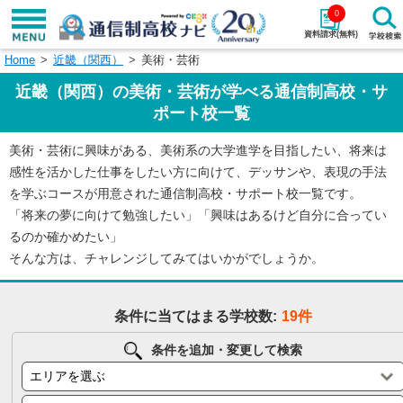
0
資料請求(無料)
Home
近畿（関西）
美術・芸術
学校名で探す
近畿（関西）の美術・芸術が学べる通信制高校・サ
検索
ポート校一覧
美術・芸術に興味がある、美術系の大学進学を目指したい、将来は
エリアから探す
特徴から探す
感性を活かした仕事をしたい方に向けて、デッサンや、表現の手法
を学ぶコースが用意された通信制高校・サポート校一覧です。
エリアを選択して探す
「将来の夢に向けて勉強したい」「興味はあるけど自分に合ってい
関東
北海道・東北
るのか確かめたい」
そんな方は、チャレンジしてみてはいかがでしょうか。
東海
北陸・甲信越
条件に当てはまる学校数:
19件
近畿
中国
条件を追加・変更して検索
四国
九州・沖縄