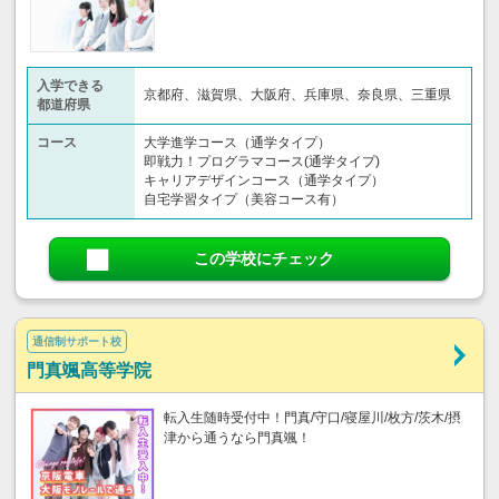
入学できる
京都府、滋賀県、大阪府、兵庫県、奈良県、三重県
都道府県
コース
大学進学コース（通学タイプ）
即戦力！プログラマコース(通学タイプ)
キャリアデザインコース（通学タイプ）
自宅学習タイプ（美容コース有）
この学校にチェック
通信制サポート校
門真颯高等学院
転入生随時受付中！門真/守口/寝屋川/枚方/茨木/摂
津から通うなら門真颯！