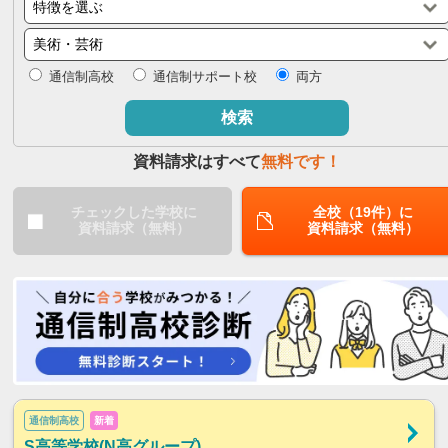
閉じる
通信制高校
通信制サポート校
両方
検索
資料請求はすべて
無料です！
チェックした学校に
全校（19件）に
資料請求（無料）
資料請求（無料）
通信制高校
新着
S高等学校(N高グループ)