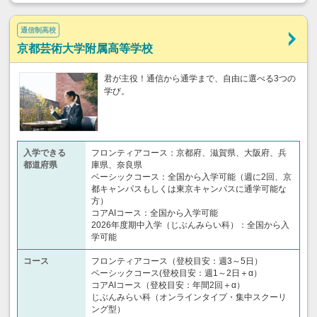
通信制高校
京都芸術大学附属高等学校
君が主役！通信から通学まで、自由に選べる3つの
学び。
入学できる
フロンティアコース：京都府、滋賀県、大阪府、兵
都道府県
庫県、奈良県
ベーシックコース：全国から入学可能（週に2回、京
都キャンパスもしくは東京キャンパスに通学可能な
方）
コアAIコース：全国から入学可能
2026年度期中入学（じぶんみらい科）：全国から入
学可能
コース
フロンティアコース（登校目安：週3～5日）
ベーシックコース(登校目安：週1～2日＋α）
コアAIコース（登校目安：年間2回＋α）
じぶんみらい科（オンラインタイプ・集中スクーリ
ング型）