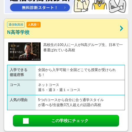
通信制高校
人気校！
N高等学校
高校生の100人に一人がN高グループ生、日本で一
番選ばれている高校
入学できる
全国から入学可能！全国どこでも授業が受けられ
都道府県
る！
コース
ネットコース
週５・週３・週１＋コース
人気の理由
5つのコースから自分に合う通学スタイル
が選べる!生徒数3万人超えの話題の高校
この学校にチェック