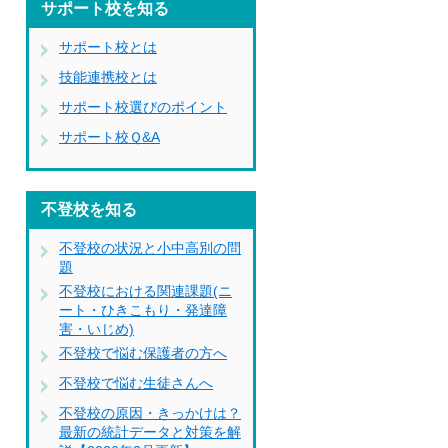
サポート校を知る
サポート校とは
技能連携校とは
サポート校選びのポイント
サポート校Ｑ&A
不登校を知る
不登校の状況と小中高別の問
題
不登校における関連課題(ニ
ート・ひきこもり・発達障
害・いじめ)
不登校で悩む保護者の方へ
不登校で悩む生徒さんへ
不登校の原因・きっかけは？
最新の統計データと対策を解