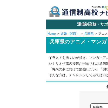
学校名で探す
通信制高校・サポ
Home
近畿（関西）
兵庫県
アニメ
兵庫県のアニメ・マンガ
エリアか
イラストを描くのが好き、マンガ・ア
関東
シナリオ作成の授業が用意された通信
「将来の夢に向けて勉強したい」「興
東海
そんな方は、チャレンジしてみてはい
近畿
四国