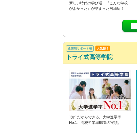
新しい時代の学び場！『こんな学校
がよかった』が詰まった居場所！
通信制サポート校
人気校！
トライ式高等学院
1対1だからできる。大学進学率
No.1、高校卒業率99%の実績。