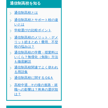
通信制高校を知る
通信制高校とは
通信制高校とサポート校の違
いとは
学校選びの比較ポイント
通信制高校のメリット・デメ
リット総まとめ！費用、不登
校の悩みは？
通信制高校の学費・授業料は
いくら？無償化（免除）方法
も徹底解説
通信制高校関連でよく使われ
る用語集
通信制高校に関するＱ&Ａ
高校中退...その後の進路・就
職への影響は？将来の選択肢
は？