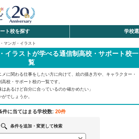
ート校を探す
学校
検索
・マンガ・イラスト
・イラストが学べる通信制高校・サポート校一
ら探す
覧
エリアを選択して探す
ニメに関わる仕事をしたい方に向けて、絵の描き方や、キャラクター・
北海道・東北
制高校・サポート校の一覧です。
味はあるけど自分に合っているのか確かめたい」
北陸・甲信越
かがでしょうか。
条件に当てはまる学校数:
20件
中国
条件を追加・変更して検索
九州・沖縄