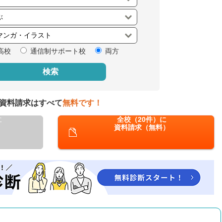
閉じる
高校
通信制サポート校
両方
検索
資料請求はすべて
無料です！
に
全校（20件）に
資料請求（無料）