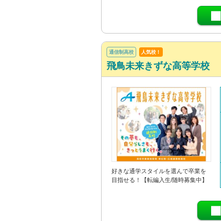
通信制高校
人気校！
飛鳥未来きずな高等学校
好きな通学スタイルを選んで卒業を
目指せる！【転編入生/随時募集中】