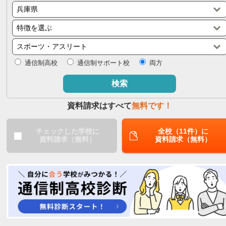
閉じる
通信制高校
通信制サポート校
両方
検索
資料請求はすべて
無料です！
チェックした学校に
全校（11件）に
資料請求（無料）
資料請求（無料）