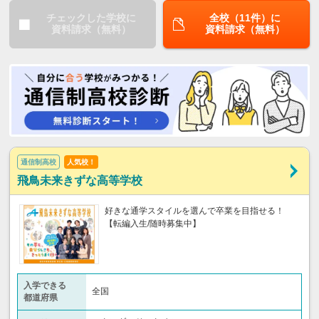
チェックした学校に
全校（11件）に
資料請求（無料）
資料請求（無料）
通信制高校
人気校！
飛鳥未来きずな高等学校
好きな通学スタイルを選んで卒業を目指せる！
【転編入生/随時募集中】
入学できる
全国
都道府県