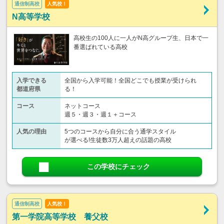
通信制高校
人気校！
N高等学校
高校生の100人に一人がN高グループ生、日本で一
番選ばれている高校
入学できる
全国から入学可能！全国どこでも授業が受けられ
都道府県
る！
コース
ネットコース
週５・週３・週１＋コース
人気の理由
5つのコースから自分に合う通学スタイル
が選べる!生徒数3万人超えの話題の高校
この学校にチェック
通信制高校
人気校！
第一学院高等学校 養父校