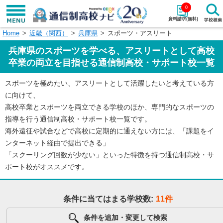
0
資料請求(無料)
Home
近畿（関西）
兵庫県
スポーツ・アスリート
学校名で探す
兵庫県のスポーツを学べる、アスリートとして高校
検索
卒業の両立を目指せる通信制高校・サポート校一覧
スポーツを極めたい、アスリートとして活躍したいと考えている方
エリアから探す
特徴から探す
に向けて、
高校卒業とスポーツを両立できる学校のほか、専門的なスポーツの
エリアを選択して探す
指導を行う通信制高校・サポート校一覧です。
関東
北海道・東北
海外遠征や試合などで高校に定期的に通えない方には、「課題をイ
ンターネット経由で提出できる」
東海
北陸・甲信越
「スクーリング回数が少ない」といった特徴を持つ通信制高校・サ
ポート校がオススメです。
近畿
中国
条件に当てはまる学校数:
11件
四国
九州・沖縄
条件を追加・変更して検索