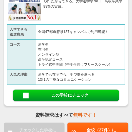
1対1だからできる。大学進学率No.1、高校卒業率
99%の実績。
入学できる
全国47都道府県137キャンパスで利用可能！
都道府県
コース
通学型
在宅型
オンライン型
高卒認定コース
トライ式中等部（中学生向けフリースクール）​
人気の理由
通学でも在宅でも、学び場を選べる
1対1の丁寧なコミュニケーション
この学校にチェック
資料請求はすべて
無料です！
チェックした学校に
全校（27件）に