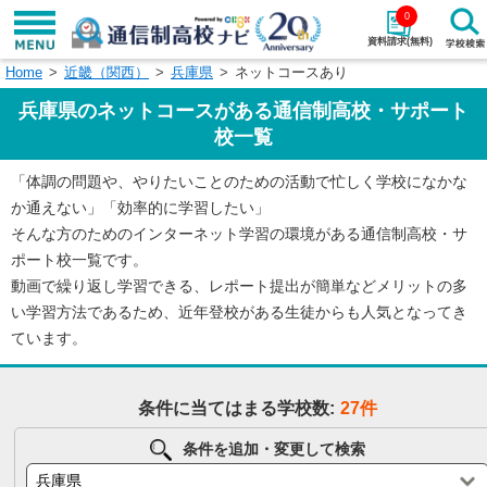
0
資料請求(無料)
Home
近畿（関西）
兵庫県
ネットコースあり
学校名で探す
兵庫県のネットコースがある通信制高校・サポート
検索
校一覧
「体調の問題や、やりたいことのための活動で忙しく学校になかな
エリアから探す
特徴から探す
か通えない」「効率的に学習したい」
そんな方のためのインターネット学習の環境がある通信制高校・サ
エリアを選択して探す
ポート校一覧です。
関東
北海道・東北
動画で繰り返し学習できる、レポート提出が簡単などメリットの多
い学習方法であるため、近年登校がある生徒からも人気となってき
東海
北陸・甲信越
ています。
近畿
中国
条件に当てはまる学校数:
27件
四国
九州・沖縄
条件を追加・変更して検索