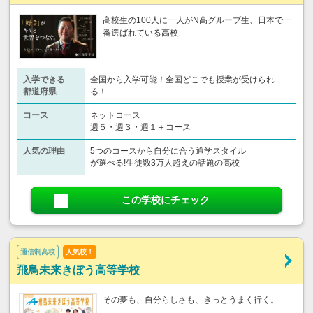
高校生の100人に一人がN高グループ生、日本で一
番選ばれている高校
入学できる
全国から入学可能！全国どこでも授業が受けられ
都道府県
る！
コース
ネットコース
週５・週３・週１＋コース
人気の理由
5つのコースから自分に合う通学スタイル
が選べる!生徒数3万人超えの話題の高校
この学校にチェック
通信制高校
人気校！
飛鳥未来きぼう高等学校
その夢も、自分らしさも、きっとうまく行く。