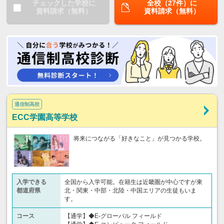
チェックした学校に
全校（27件）に
資料請求（無料）
資料請求（無料）
通信制高校
ECC学園高等学校
将来につながる「好きなこと」が見つかる学校。
入学できる
全国から入学可能。在籍生は近畿圏が中心ですが東
都道府県
北・関東・中部・北陸・中国エリアの生徒もいま
す。
コース
【通学】◆E-グローバル フィールド