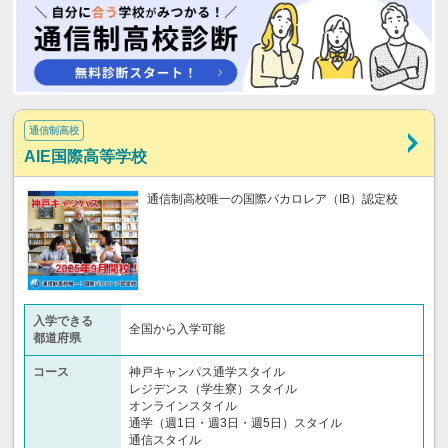
通信制高校
AIE国際高等学校
通信制高校唯一の国際バカロレア（IB）認定校
入学できる
全国から入学可能
都道府県
コース
神戸キャンパス通学スタイル
レジデンス（学⽣寮）スタイル
オンラインスタイル
通学（週1⽇・週3⽇・週5⽇）スタイル
通信スタイル