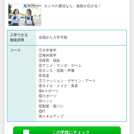
カシマの通信なら、進路が広がる！
入学できる
全国から入学可能
都道府県
コース
①大学進学
②海外留学
③保育・福祉
④アニメ・マンガ・ゲーム
⑤ダンス・芸能・声優
⑥音楽
⑦ファッション・デザイン・アート
⑧ネイル・メイク・美容
⑨eスポーツ
⑩スポーツ
⑪ペット
⑫製菓・製パン
⑬IT
⑭スキルアップ
この学校にチェック