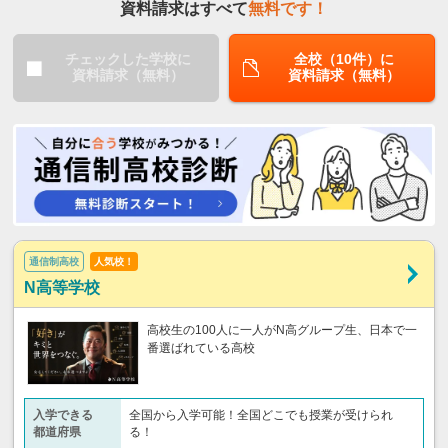
資料請求はすべて
無料です！
チェックした学校に
全校（10件）に
資料請求（無料）
資料請求（無料）
通信制高校
人気校！
N高等学校
高校生の100人に一人がN高グループ生、日本で一
番選ばれている高校
入学できる
全国から入学可能！全国どこでも授業が受けられ
都道府県
る！