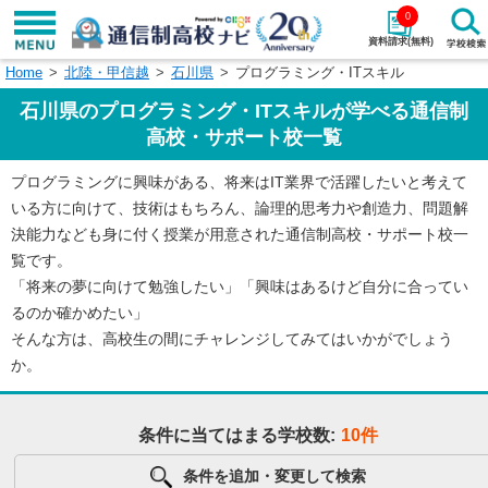
0
資料請求(無料)
Home
北陸・甲信越
石川県
プログラミング・ITスキル
学校名で探す
石川県のプログラミング・ITスキルが学べる通信制
検索
高校・サポート校一覧
プログラミングに興味がある、将来はIT業界で活躍したいと考えて
エリアから探す
特徴から探す
いる方に向けて、技術はもちろん、論理的思考力や創造力、問題解
決能力なども身に付く授業が用意された通信制高校・サポート校一
エリアを選択して探す
覧です。
関東
北海道・東北
「将来の夢に向けて勉強したい」「興味はあるけど自分に合ってい
るのか確かめたい」
東海
北陸・甲信越
そんな方は、高校生の間にチャレンジしてみてはいかがでしょう
か。
近畿
中国
条件に当てはまる学校数:
10件
四国
九州・沖縄
条件を追加・変更して検索