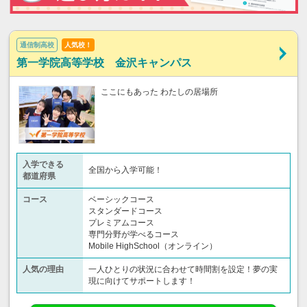
通信制高校
人気校！
第一学院高等学校 金沢キャンパス
ここにもあった わたしの居場所
入学できる
全国から入学可能！
都道府県
コース
ベーシックコース
スタンダードコース
プレミアムコース
専門分野が学べるコース
Mobile HighSchool（オンライン）
人気の理由
一人ひとりの状況に合わせて時間割を設定！夢の実
現に向けてサポートします！