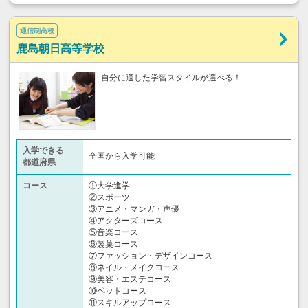
通信制高校
鹿島朝日高等学校
自分に適した学習スタイルが選べる！
入学できる
全国から入学可能
都道府県
コース
①大学進学
②スポーツ
③アニメ・マンガ・声優
④アクターズコース
⑤音楽コース
⑥製菓コース
⑦ファッション・デザインコース
⑧ネイル・メイクコース
⑨美容・エステコース
⑩ペットコース
⑪スキルアップコース