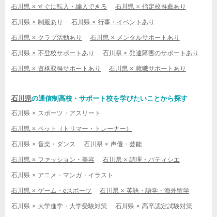
石川県 × すぐに転入・編入できる
石川県 × 指定校推薦あり
石川県 × 制服あり
石川県 × 行事・イベントあり
石川県 × クラブ活動あり
石川県 × メンタルサポートあり
石川県 × 不登校サポートあり
石川県 × 発達障害のサポートあり
石川県 × 資格取得サポートあり
石川県 × 就職サポートあり
石川県
の通信制高校・サポート校を学びたいことから探す
石川県 × スポーツ・アスリート
石川県 × ペット（トリマー・トレーナー）
石川県 × 音楽・ダンス
石川県 × 声優・芸能
石川県 × ファッション・美容
石川県 × 調理・パティシエ
石川県 × アニメ・マンガ・イラスト
石川県 × ゲーム・eスポーツ
石川県 × 英語・語学・海外留学
石川県 × 大学進学・大学受験対策
石川県 × 高卒認定試験対策