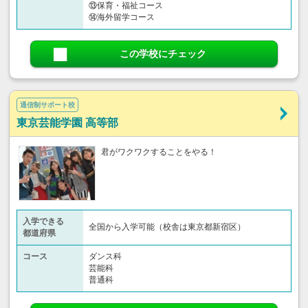
⑬保育・福祉コース
⑭海外留学コース
この学校にチェック
通信制サポート校
東京芸能学園 高等部
君がワクワクすることをやる！
入学できる
全国から入学可能（校舎は東京都新宿区）
都道府県
コース
ダンス科
芸能科
普通科