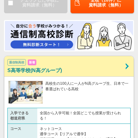
チェックした学校に
全校（10件）に
資料請求（無料）
資料請求（無料）
通信制高校
新着
S高等学校(N高グループ)
高校生の100人に一人がN高グループ生、日本で一
番選ばれている高校
入学できる
全国から入学可能！全国どこでも授業が受けられ
都道府県
る！
コース
ネットコース
通学コース【リアルで通学】