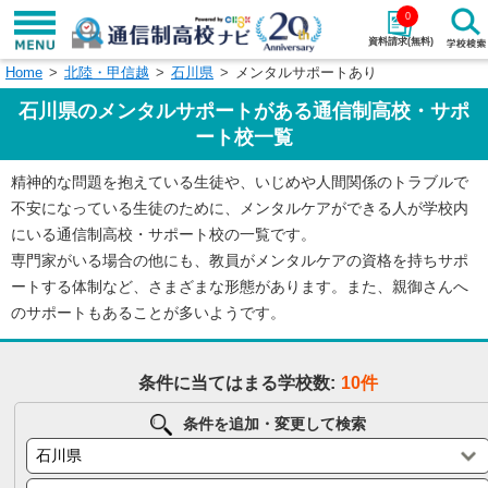
0
資料請求(無料)
Home
北陸・甲信越
石川県
メンタルサポートあり
学校名で探す
石川県のメンタルサポートがある通信制高校・サポ
検索
ート校一覧
精神的な問題を抱えている生徒や、いじめや人間関係のトラブルで
エリアから探す
特徴から探す
不安になっている生徒のために、メンタルケアができる人が学校内
にいる通信制高校・サポート校の一覧です。
エリアを選択して探す
専門家がいる場合の他にも、教員がメンタルケアの資格を持ちサポ
関東
北海道・東北
ートする体制など、さまざまな形態があります。また、親御さんへ
のサポートもあることが多いようです。
東海
北陸・甲信越
条件に当てはまる学校数:
10件
近畿
中国
条件を追加・変更して検索
四国
九州・沖縄