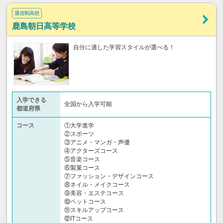
通信制高校
鹿島朝日高等学校
自分に適した学習スタイルが選べる！
入学できる
全国から入学可能
都道府県
コース
①大学進学
②スポーツ
③アニメ・マンガ・声優
④アクターズコース
⑤音楽コース
⑥製菓コース
⑦ファッション・デザインコース
⑧ネイル・メイクコース
⑨美容・エステコース
⑩ペットコース
⑪スキルアップコース
⑫ITコース