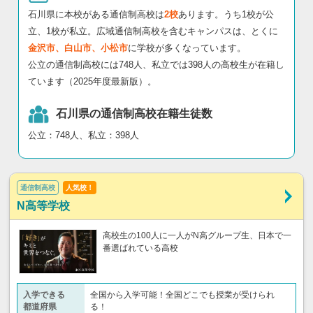
石川県に本校がある通信制高校は
2校
あります。うち1校が公
立、1校が私立。広域通信制高校を含むキャンパスは、とくに
金沢市、白山市、小松市
に学校が多くなっています。
公立の通信制高校には748人、私立では398人の高校生が在籍し
ています（2025年度最新版）。
石川県の通信制高校在籍生徒数
公立：748人、私立：398人
通信制高校
人気校！
N高等学校
高校生の100人に一人がN高グループ生、日本で一
番選ばれている高校
入学できる
全国から入学可能！全国どこでも授業が受けられ
都道府県
る！