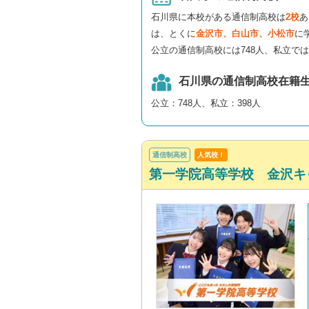
石川県に本校がある通信制高校は
2校
あ
は、とくに
金沢市、白山市、小松市
に
公立の通信制高校には748人、私立では
石川県の通信制高校在籍
公立：748人、私立：398人
通信制高校
人気校！
第一学院高等学校 金沢キ