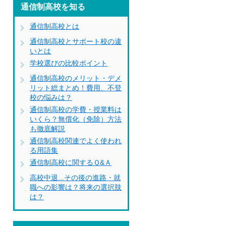
通信制高校を知る
通信制高校とは
通信制高校とサポート校の違
いとは
学校選びの比較ポイント
通信制高校のメリット・デメ
リット総まとめ！費用、不登
校の悩みは？
通信制高校の学費・授業料は
いくら？無償化（免除）方法
も徹底解説
通信制高校関連でよく使われ
る用語集
通信制高校に関するＱ&Ａ
高校中退...その後の進路・就
職への影響は？将来の選択肢
は？