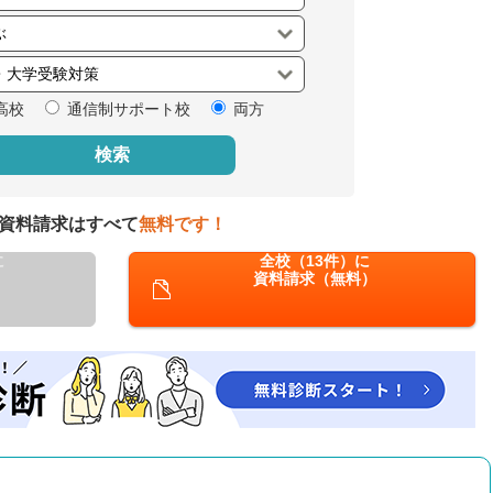
閉じる
高校
通信制サポート校
両方
検索
資料請求はすべて
無料です！
に
全校（13件）に
資料請求（無料）