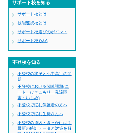
サポート校を知る
サポート校とは
技能連携校とは
サポート校選びのポイント
サポート校Ｑ&A
不登校を知る
不登校の状況と小中高別の問
題
不登校における関連課題(ニ
ート・ひきこもり・発達障
害・いじめ)
不登校で悩む保護者の方へ
不登校で悩む生徒さんへ
不登校の原因・きっかけは？
最新の統計データと対策を解