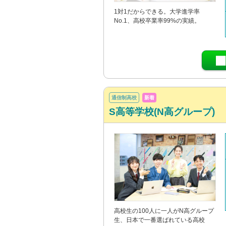
1対1だからできる。大学進学率
No.1、高校卒業率99%の実績。
通信制高校
新着
S高等学校(N高グループ)
高校生の100人に一人がN高グループ
生、日本で一番選ばれている高校