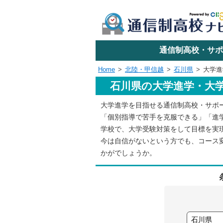
学校名で探す
通信制高校・サポ
Home
北陸・甲信越
石川県
大学進
石川県の大学進学・大
エリアか
大学進学を目指せる通信制高校・サポ
「個別指導で苦手を克服できる」「進
関東
学校で、大学受験対策をして目標を実
今は自信がないという方でも、コース
かがでしょうか。
東海
近畿
四国