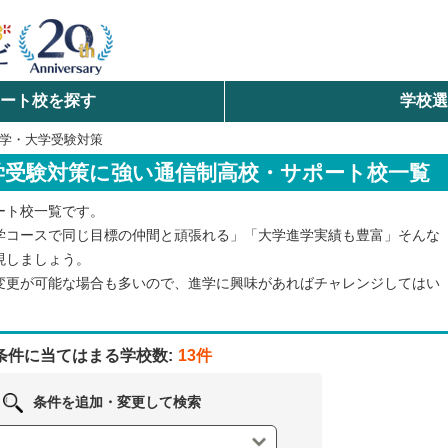
ート校を探す
学校
検索
学・大学受験対策
学受験対策に強い通信制高校・サポート校一覧
ら探す
ート校一覧です。
エリアを選択して探す
学コースで同じ目標の仲間と頑張れる」「大学進学実績も豊富」そんな
現しましょう。
北海道・東北
変更が可能な場合も多いので、進学に興味があればチャレンジしてはい
北陸・甲信越
条件に当てはまる学校数:
13件
中国
条件を追加・変更して検索
九州・沖縄