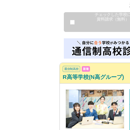
チェックした学校
資料請求（無料）
通信制高校
新着
R高等学校(N高グループ)