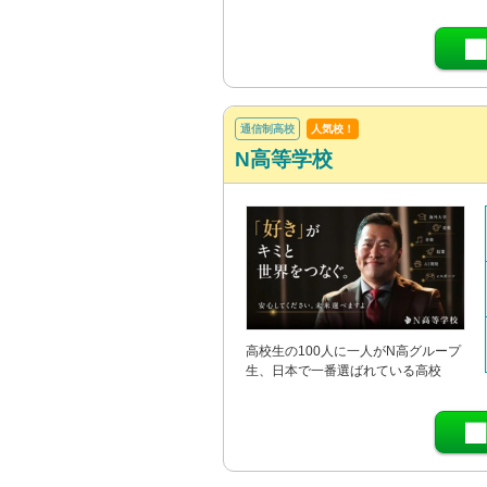
通信制高校
人気校！
N高等学校
高校生の100人に一人がN高グループ
生、日本で一番選ばれている高校