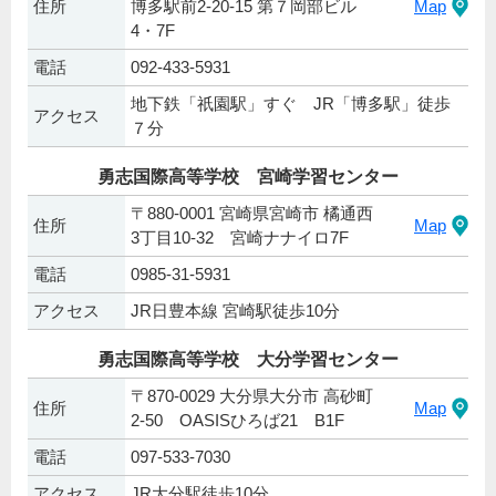
住所
博多駅前2-20-15 第７岡部ビル
Map
4・7F
電話
092-433-5931
地下鉄「祇園駅」すぐ JR「博多駅」徒歩
アクセス
７分
勇志国際高等学校 宮崎学習センター
〒880-0001 宮崎県宮崎市 橘通西
住所
Map
3丁目10-32 宮崎ナナイロ7F
電話
0985-31-5931
アクセス
JR日豊本線 宮崎駅徒歩10分
勇志国際高等学校 大分学習センター
〒870-0029 大分県大分市 高砂町
住所
Map
2-50 OASISひろば21 B1F
電話
097-533-7030
アクセス
JR大分駅徒歩10分