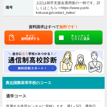
上記は就学支援金適用後の一例です。詳
備考
しくはこちら⇒https://www.yushi-
kokusai.jp/contact_index/
資料請求はすべて
無料です！
すぐに
チェックして
資料請求する
リストに追加
勇志国際高等学校のコース
通学コース
所属する学習センターに登校します。週1～5日、通学日