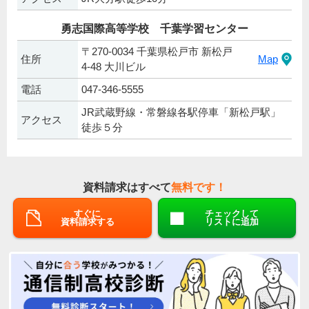
勇志国際高等学校 千葉学習センター
〒270-0034 千葉県松戸市 新松戸
住所
Map
4-48 大川ビル
電話
047-346-5555
JR武蔵野線・常磐線各駅停車「新松戸駅」
アクセス
徒歩５分
資料請求はすべて
無料です！
すぐに
チェックして
資料請求する
リストに追加