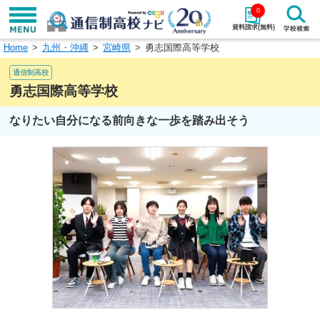
0
資料請求(無料)
Home
九州・沖縄
宮崎県
勇志国際高等学校
学校名で探す
通信制高校
検索
勇志国際高等学校
なりたい自分になる前向きな一歩を踏み出そう
エリアから探す
特徴から探す
エリアを選択して探す
関東
北海道・東北
東海
北陸・甲信越
近畿
中国
四国
九州・沖縄