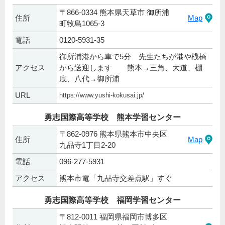
〒866-0334 熊本県天草市 御所浦
住所
Map
町牧島1065-3
電話
0120-5931-35
御所浦港から車で5分 先生たちが港や桟橋
アクセス
から送迎します 熊本→三角、大道、棚
底、八代→御所浦
URL
https://www.yushi-kokusai.jp/
勇志国際高等学校 熊本学習センター
〒862-0976 熊本県熊本市中央区
住所
Map
九品寺1丁目2-20
電話
096-277-5931
アクセス
熊本市電「九品寺交差点駅」すぐ
勇志国際高等学校 福岡学習センター
〒812-0011 福岡県福岡市博多区