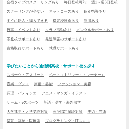
合宿タイプのスクーリングあり
毎日登校可能
週1～週3日登校
スクーリングが少ない
ネットコースあり
個別指導あり
すぐに転入・編入できる
指定校推薦あり
制服あり
行事・イベントあり
クラブ活動あり
メンタルサポートあり
不登校サポートあり
発達障害のサポートあり
資格取得サポートあり
就職サポートあり
学びたいことから通信制高校・サポート校を探す
スポーツ・アスリート
ペット（トリマー・トレーナー）
音楽・ダンス
声優・芸能
ファッション・美容
調理・パティシエ
アニメ・マンガ・イラスト
ゲーム・eスポーツ
英語・語学・海外留学
大学進学・大学受験対策
高卒認定試験対策
美術・芸術
保育・福祉・医療系
プログラミング・ITスキル