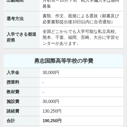
出願期間
月初旬～10月下旬 転入学編入学は随時
募集
書類、作文、面接による選抜（願書及び
選考方法
必要書類提出後10日以内に合否通知）
全国どこからでも入学可能な私立高校。
入学できる都道
熊本、千葉、福岡、宮崎、大分に学習セ
府県
ンターがあります。
勇志国際高等学校の学費
入学金
30,000円
授業料
-
教材費
-
施設費
30,000円
諸経費
130,250円
合計
190,250円