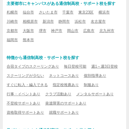
主要都市にキャンパスがある通信制高校・サポート校を探す
札幌市
仙台市
さいたま市
千葉市
東京23区
横浜市
川崎市
相模原市
新潟市
静岡市
浜松市
名古屋市
京都市
大阪市
堺市
神戸市
岡山市
広島市
北九州市
福岡市
熊本市
特徴から通信制高校・サポート校を探す
合宿タイプのスクーリングあり
毎日登校可能
週1～週3日登校
スクーリングが少ない
ネットコースあり
個別指導あり
すぐに転入・編入できる
指定校推薦あり
制服あり
行事・イベントあり
クラブ活動あり
メンタルサポートあり
不登校サポートあり
発達障害のサポートあり
資格取得サポートあり
就職サポートあり