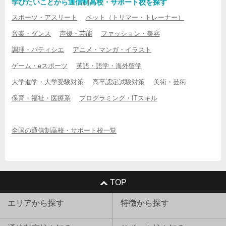
学びたいことから通信制高校・サポート校を探す
スポーツ・アスリート
ペット（トリマー・トレーナー）
音楽・ダンス
声優・芸能
ファッション・美容
調理・パティシエ
アニメ・マンガ・イラスト
ゲーム・eスポーツ
英語・語学・海外留学
大学進学・大学受験対策
高卒認定試験対策
美術・芸術
保育・福祉・医療系
プログラミング・ITスキル
全国の通信制高校・サポート校一覧
TOP
エリアから探す
特徴から探す