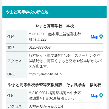
やまと高等学校の所在地
やまと高等学校 本校
〒861-3902 熊本県上益城郡山都
住所
Map
町 滝上223
電話
0120-333-053
熊本駅から車で1時間45分｜スクーリングや
アクセス
試験時は、阿蘇くまもと空港や熊本駅からバ
スが出ます。
URL
https://yamato-hs.ed.jp/
やまと高等学校学習等支援施設 そよ風学舎 福岡校
〒810-0004 福岡県福岡市中央区
住所
Map
渡辺通4丁目9-18 福酒ビル 3F
アクセス
天神南駅から徒歩1分