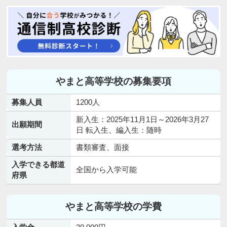
やまと高等学校の募集要項
募集人員
1200人
新入生：2025年11月1日～2026年3月27
出願期間
日 転入生、編入生：随時
選考方法
書類審査、面接
入学できる都道
全国から入学可能
府県
やまと高等学校の学費