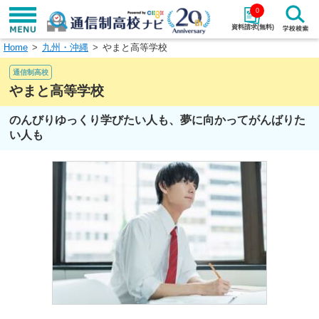
0
資料請求(無料)
Home
九州・沖縄
やまと高等学校
学校名で探す
通信制高校
検索
やまと高等学校
のんびりゆっくり学びたい人も、夢に向かってがんばりた
エリアから探す
特徴から探す
い人も
エリアを選択して探す
関東
北海道・東北
東海
北陸・甲信越
近畿
中国
四国
九州・沖縄