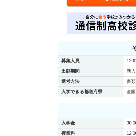
募集人員
120
出願期間
新入
選考方法
書類
入学できる都道府県
全国
入学金
30,
授業料
12,