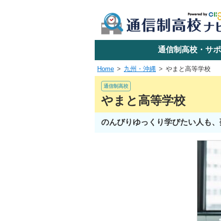
学校名で探す
通信制高校・サポ
Home
九州・沖縄
やまと高等学校
エリアか
通信制高校
やまと高等学校
のんびりゆっくり学びたい人も、
関東
東海
近畿
四国