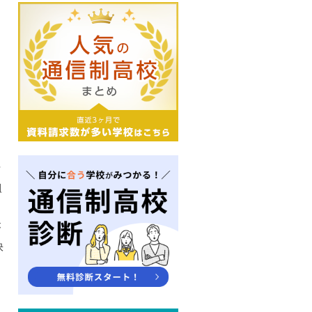
活
組
を
が
快