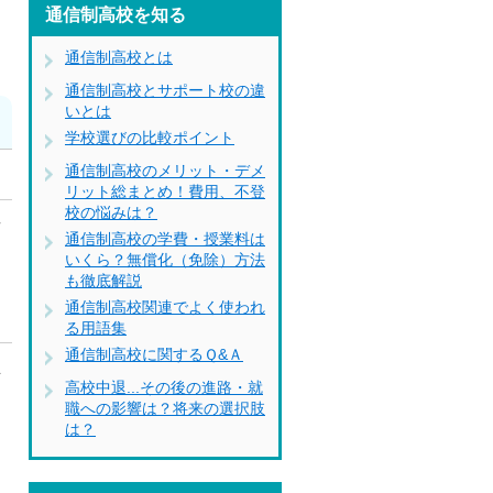
通信制高校を知る
通信制高校とは
通信制高校とサポート校の違
いとは
学校選びの比較ポイント
通信制高校のメリット・デメ
リット総まとめ！費用、不登
校の悩みは？
せ
通信制高校の学費・授業料は
いくら？無償化（免除）方法
も徹底解説
通信制高校関連でよく使われ
る用語集
通信制高校に関するＱ&Ａ
立
高校中退...その後の進路・就
職への影響は？将来の選択肢
は？