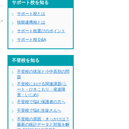
サポート校を知る
サポート校とは
い
技能連携校とは
館
サポート校選びのポイント
サポート校Ｑ&A
不登校を知る
不登校の状況と小中高別の問
題
不登校における関連課題(ニ
ート・ひきこもり・発達障
害・いじめ)
不登校で悩む保護者の方へ
不登校で悩む生徒さんへ
不登校の原因・きっかけは？
最新の統計データと対策を解