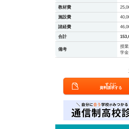
教材費
25,
施設費
40,
諸経費
46,
合計
153
授業
備考
学金
すぐに
資料請求する