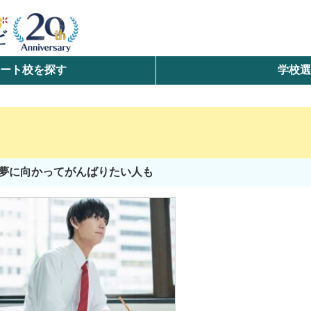
ート校を探す
学校
検索
ら探す
エリアを選択して探す
夢に向かってがんばりたい人も
北海道・東北
北陸・甲信越
中国
九州・沖縄