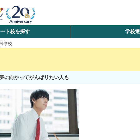
ート校を探す
学校
検索
等学校
ら探す
エリアを選択して探す
夢に向かってがんばりたい人も
北海道・東北
北陸・甲信越
中国
九州・沖縄