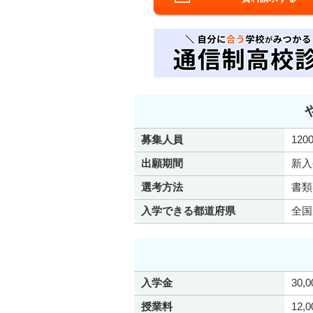
募集人員
120
出願期間
新入
選考方法
書類
入学できる都道府県
全国
入学金
30,
授業料
12,