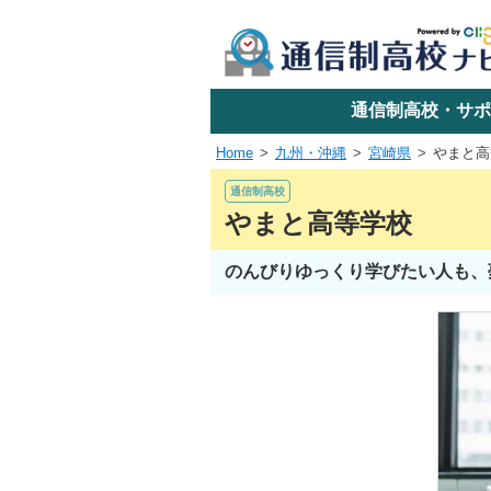
学校名で探す
通信制高校・サポ
Home
九州・沖縄
宮崎県
やまと高
エリアか
通信制高校
やまと高等学校
のんびりゆっくり学びたい人も、
関東
東海
近畿
四国