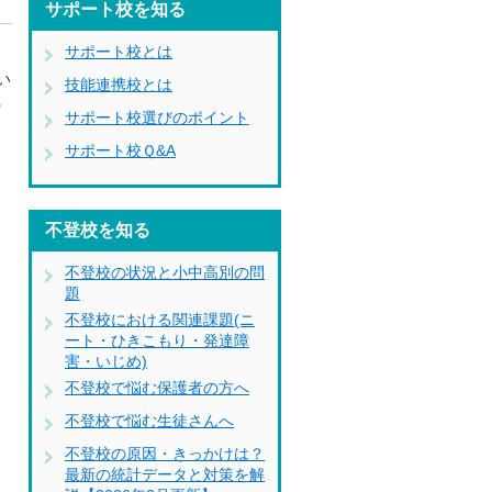
サポート校を知る
サポート校とは
い
技能連携校とは
館
サポート校選びのポイント
サポート校Ｑ&A
不登校を知る
不登校の状況と小中高別の問
題
不登校における関連課題(ニ
ート・ひきこもり・発達障
害・いじめ)
不登校で悩む保護者の方へ
不登校で悩む生徒さんへ
不登校の原因・きっかけは？
最新の統計データと対策を解