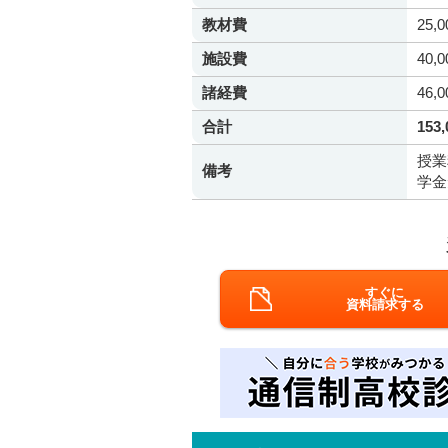
教材費
25,
施設費
40,
諸経費
46,
合計
153
授業
備考
学金
すぐに
資料請求する