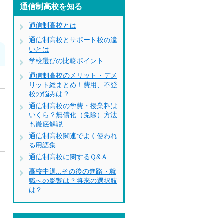
通信制高校を知る
通信制高校とは
通信制高校とサポート校の違
いとは
学校選びの比較ポイント
通信制高校のメリット・デメ
リット総まとめ！費用、不登
校の悩みは？
せ
通信制高校の学費・授業料は
いくら？無償化（免除）方法
も徹底解説
通信制高校関連でよく使われ
る用語集
通信制高校に関するＱ&Ａ
立
高校中退...その後の進路・就
職への影響は？将来の選択肢
は？