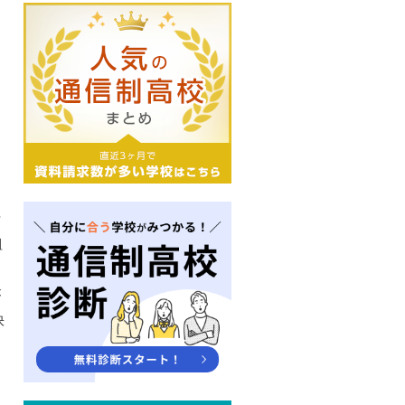
活
組
を
が
快