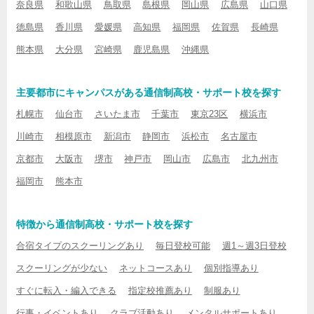
奈良県
和歌山県
鳥取県
島根県
岡山県
広島県
山口県
徳島県
香川県
愛媛県
高知県
福岡県
佐賀県
長崎県
熊本県
大分県
宮崎県
鹿児島県
沖縄県
主要都市にキャンパスがある通信制高校・サポート校を探す
札幌市
仙台市
さいたま市
千葉市
東京23区
横浜市
川崎市
相模原市
新潟市
静岡市
浜松市
名古屋市
京都市
大阪市
堺市
神戸市
岡山市
広島市
北九州市
福岡市
熊本市
特徴から通信制高校・サポート校を探す
合宿タイプのスクーリングあり
毎日登校可能
週1～週3日登校
スクーリングが少ない
ネットコースあり
個別指導あり
すぐに転入・編入できる
指定校推薦あり
制服あり
行事・イベントあり
クラブ活動あり
メンタルサポートあり