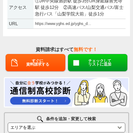
①JR中央線酒折駅 徒歩3分/JR身延線善光寺
アクセス
駅 徒歩12分 ②高速バス/山梨交通バス/富士
急行バス「山梨学院大前」徒歩1分
URL
https://www.yghs.ed.jp/yghs_d...
資料請求はすべて
無料です！
すぐに
チェックして
資料請求する
リストに追加
条件を追加・変更して検索