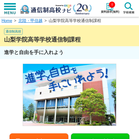
0
資料請求(無料)
Home
北陸・甲信越
山梨学院高等学校通信制課程
学校名で探す
通信制高校
検索
山梨学院高等学校通信制課程
進学と自由を手に入れよう
エリアから探す
特徴から探す
エリアを選択して探す
関東
北海道・東北
東海
北陸・甲信越
近畿
中国
四国
九州・沖縄