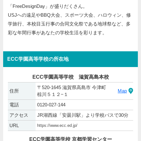
「FreeDesignDay」が盛りだくさん。
USJへの遠足やBBQ大会、スポーツ大会、ハロウィン、修
学旅行、本校目玉行事の合同文化祭である地球祭など、多
彩な年間行事があなたの学校生活を彩ります。
ECC学園高等学校の所在地
ECC学園高等学校 滋賀高島本校
〒520-1645 滋賀県高島市 今津町
住所
Map
椋川５１２−１
電話
0120-027-144
アクセス
JR湖西線「安曇川駅」より学校バスで30分
URL
https://www.ecc.ed.jp/
ECC学園高等学校 京都学習センター