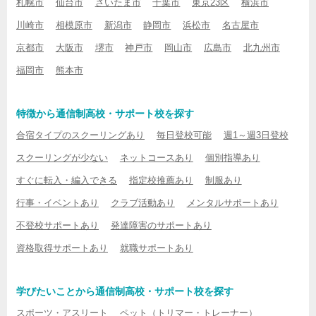
札幌市
仙台市
さいたま市
千葉市
東京23区
横浜市
川崎市
相模原市
新潟市
静岡市
浜松市
名古屋市
京都市
大阪市
堺市
神戸市
岡山市
広島市
北九州市
福岡市
熊本市
特徴から通信制高校・サポート校を探す
合宿タイプのスクーリングあり
毎日登校可能
週1～週3日登校
スクーリングが少ない
ネットコースあり
個別指導あり
すぐに転入・編入できる
指定校推薦あり
制服あり
行事・イベントあり
クラブ活動あり
メンタルサポートあり
不登校サポートあり
発達障害のサポートあり
資格取得サポートあり
就職サポートあり
学びたいことから通信制高校・サポート校を探す
スポーツ・アスリート
ペット（トリマー・トレーナー）