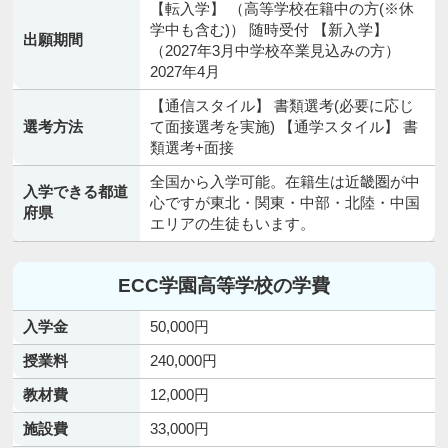
【転入学】 （高等学校在籍中の方(※休
学中も含む)） 随時受付 【新入学】
出願期間
（2027年3月中学校卒業見込みの方）
2027年4月
【通信スタイル】 書類選考(必要に応じ
選考方法
て面接選考を実施) 【通学スタイル】 書
類選考+面接
全国から入学可能。在籍生は近畿圏が中
入学できる都道
心ですが東北・関東・中部・北陸・中国
府県
エリアの生徒もいます。
ECC学園高等学校の学費
入学金
50,000円
授業料
240,000円
教材費
12,000円
施設費
33,000円