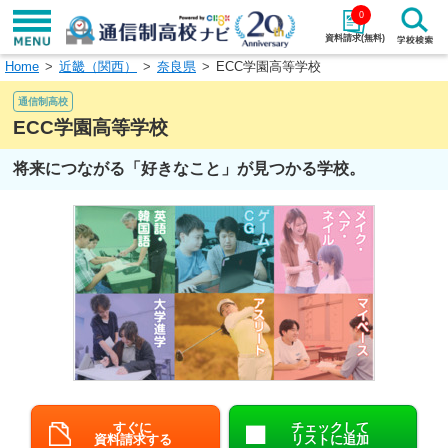
0
資料請求(無料)
Home
近畿（関西）
奈良県
ECC学園高等学校
学校名で探す
通信制高校
検索
ECC学園高等学校
将来につながる「好きなこと」が見つかる学校。
エリアから探す
特徴から探す
エリアを選択して探す
関東
北海道・東北
東海
北陸・甲信越
近畿
中国
四国
九州・沖縄
すぐに
チェックして
資料請求する
リストに追加