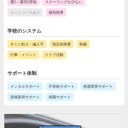
週1～週3日登校
スクーリングが少ない
ネットコースあり
個別指導
学校のシステム
すぐに転入・編入可
指定校推薦
制服
行事・イベント
クラブ活動
サポート体制
メンタルサポート
不登校サポート
発達障害サポート
資格取得サポート
就職サポート