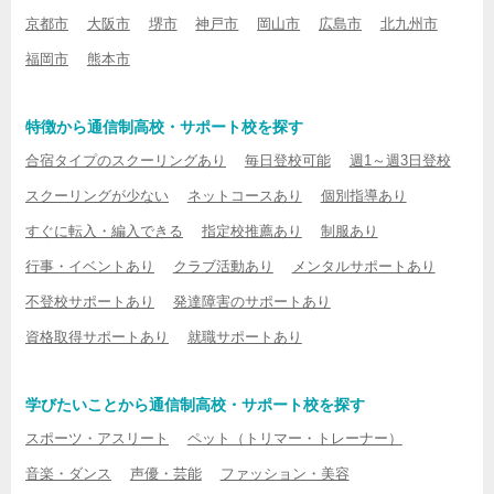
京都市
大阪市
堺市
神戸市
岡山市
広島市
北九州市
福岡市
熊本市
特徴から通信制高校・サポート校を探す
合宿タイプのスクーリングあり
毎日登校可能
週1～週3日登校
スクーリングが少ない
ネットコースあり
個別指導あり
すぐに転入・編入できる
指定校推薦あり
制服あり
行事・イベントあり
クラブ活動あり
メンタルサポートあり
不登校サポートあり
発達障害のサポートあり
資格取得サポートあり
就職サポートあり
学びたいことから通信制高校・サポート校を探す
スポーツ・アスリート
ペット（トリマー・トレーナー）
音楽・ダンス
声優・芸能
ファッション・美容