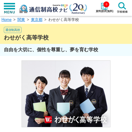
0
資料請求(無料)
Home
関東
東京都
わせがく高等学校
学校名で探す
通信制高校
検索
わせがく高等学校
自由を大切に、個性を尊重し、夢を育む学校
エリアから探す
特徴から探す
エリアを選択して探す
関東
北海道・東北
東海
北陸・甲信越
近畿
中国
四国
九州・沖縄