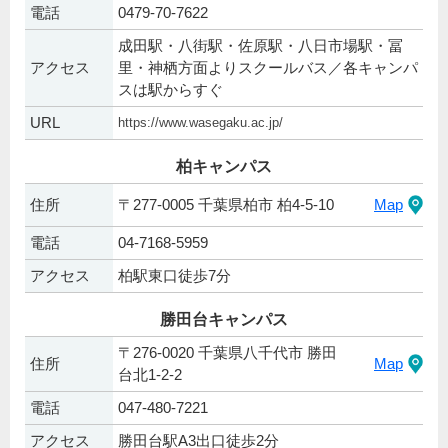
電話
0479-70-7622
成田駅・八街駅・佐原駅・八日市場駅・冨
アクセス
里・神栖方面よりスクールバス／各キャンパ
スは駅からすぐ
URL
https://www.wasegaku.ac.jp/
柏キャンパス
住所
〒277-0005 千葉県柏市 柏4-5-10
Map
電話
04-7168-5959
アクセス
柏駅東口徒歩7分
勝田台キャンパス
〒276-0020 千葉県八千代市 勝田
住所
Map
台北1-2-2
電話
047-480-7221
アクセス
勝田台駅A3出口徒歩2分