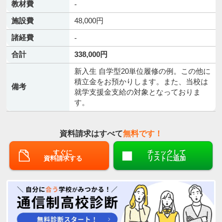
教材費
-
施設費
48,000円
諸経費
-
合計
338,000円
新入生 自学型20単位履修の例。この他に
積立金をお預かりします。また、当校は
備考
就学支援金支給の対象となっておりま
す。
資料請求はすべて
無料です！
すぐに
チェックして
資料請求する
リストに追加