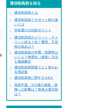
通信制高校を知る
通信制高校とは
通信制高校とサポート校の違
いとは
学校選びの比較ポイント
通信制高校のメリット・デメ
リット総まとめ！費用、不登
校の悩みは？
通信制高校の学費・授業料は
探
いくら？無償化（免除）方法
も徹底解説
通信制高校関連でよく使われ
る用語集
に
通信制高校に関するＱ&Ａ
な
高校中退...その後の進路・就
職への影響は？将来の選択肢
は？