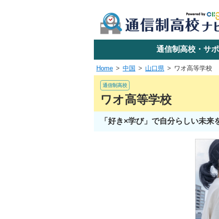
学校名で探す
通信制高校・サポ
Home
中国
山口県
ワオ高等学校
エリアか
通信制高校
ワオ高等学校
「好き×学び」で自分らしい未来
関東
東海
近畿
四国