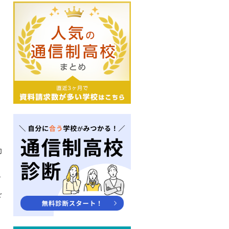
と
力
び
を