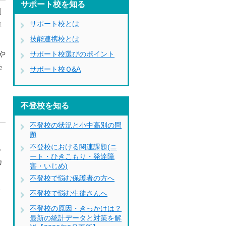
サポート校を知る
創
サポート校とは
専
技能連携校とは
や
サポート校選びのポイント
学
サポート校Ｑ&A
不登校を知る
不登校の状況と小中高別の問
題
不登校における関連課題(ニ
記
ート・ひきこもり・発達障
カ
害・いじめ)
不登校で悩む保護者の方へ
一
不登校で悩む生徒さんへ
不登校の原因・きっかけは？
最新の統計データと対策を解