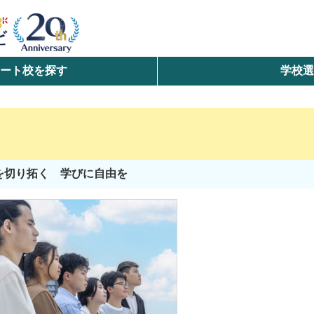
ート校を探す
学校
検索
ら探す
エリアを選択して探す
を切り拓く 学びに自由を
北海道・東北
北陸・甲信越
中国
九州・沖縄