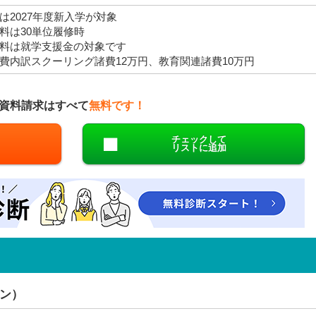
は2027年度新入学が対象
料は30単位履修時
料は就学支援金の対象です
費内訳スクーリング諸費12万円、教育関連諸費10万円
資料請求はすべて
無料です！
チェックして
リストに追加
ン）