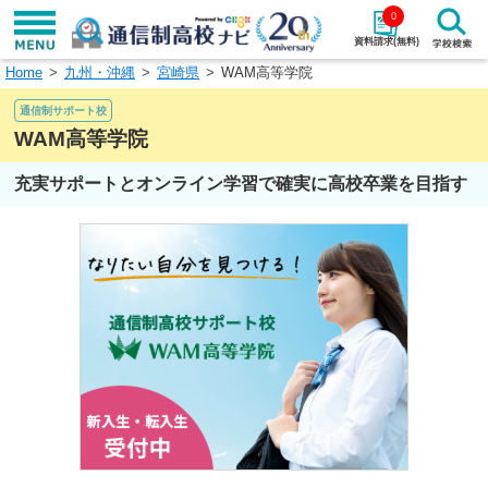
0
資料請求(無料)
Home
九州・沖縄
宮崎県
WAM高等学院
学校名で探す
通信制サポート校
検索
WAM高等学院
充実サポートとオンライン学習で確実に高校卒業を目指す
エリアから探す
特徴から探す
エリアを選択して探す
関東
北海道・東北
東海
北陸・甲信越
近畿
中国
四国
九州・沖縄