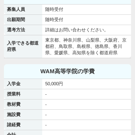
募集人員
随時受付
出願期間
随時受付
選考方法
詳細はお問い合わせください。
東京都、神奈川県、山梨県、大阪府、京
入学できる都道
都府、鳥取県、島根県、徳島県、香川
府県
県、愛媛県、高知県を除く都道府県
WAM高等学院の学費
入学金
50,000円
授業料
-
教材費
-
施設費
-
諸経費
-
合計