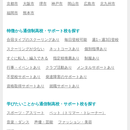
京都市
大阪市
堺市
神戸市
岡山市
広島市
北九州市
福岡市
熊本市
特徴から通信制高校・サポート校を探す
合宿タイプのスクーリングあり
毎日登校可能
週1～週3日登校
スクーリングが少ない
ネットコースあり
個別指導あり
すぐに転入・編入できる
指定校推薦あり
制服あり
行事・イベントあり
クラブ活動あり
メンタルサポートあり
不登校サポートあり
発達障害のサポートあり
資格取得サポートあり
就職サポートあり
学びたいことから通信制高校・サポート校を探す
スポーツ・アスリート
ペット（トリマー・トレーナー）
音楽・ダンス
声優・芸能
ファッション・美容