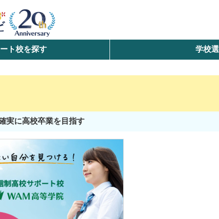
ート校を探す
学校
検索
ら探す
エリアを選択して探す
確実に高校卒業を目指す
北海道・東北
北陸・甲信越
中国
九州・沖縄