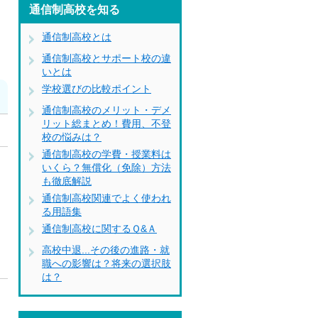
通信制高校を知る
通信制高校とは
通信制高校とサポート校の違
いとは
学校選びの比較ポイント
通信制高校のメリット・デメ
リット総まとめ！費用、不登
校の悩みは？
通信制高校の学費・授業料は
ト
いくら？無償化（免除）方法
も徹底解説
通信制高校関連でよく使われ
ウ
る用語集
通信制高校に関するＱ&Ａ
高校中退...その後の進路・就
職への影響は？将来の選択肢
は？
き