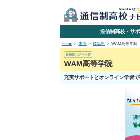
学校名で探す
通信制高校・サポ
Home
東海
岐阜県
WAM高等学院
エリアか
通信制サポート校
WAM高等学院
充実サポートとオンライン学習で
関東
東海
近畿
四国