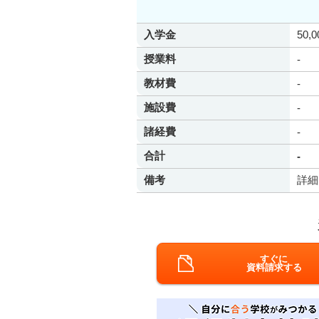
入学金
50,
授業料
-
教材費
-
施設費
-
諸経費
-
合計
-
備考
詳細
すぐに
資料請求する