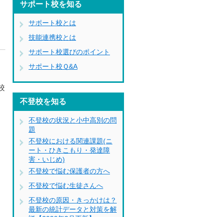
サポート校を知る
サポート校とは
技能連携校とは
サポート校選びのポイント
サポート校Ｑ&A
校
不登校を知る
不登校の状況と小中高別の問
題
不登校における関連課題(ニ
ート・ひきこもり・発達障
害・いじめ)
不登校で悩む保護者の方へ
不登校で悩む生徒さんへ
不登校の原因・きっかけは？
最新の統計データと対策を解