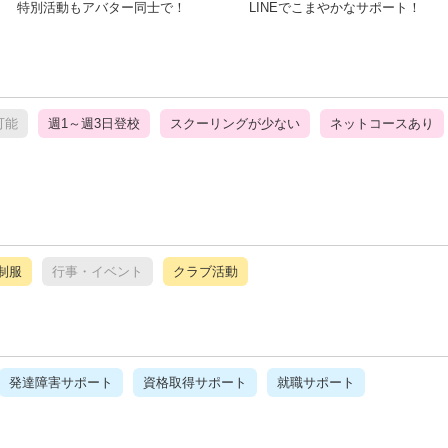
特別活動もアバター同士で！
LINEでこまやかなサポート！
可能
週1～週3日登校
スクーリングが少ない
ネットコースあり
制服
行事・イベント
クラブ活動
発達障害サポート
資格取得サポート
就職サポート