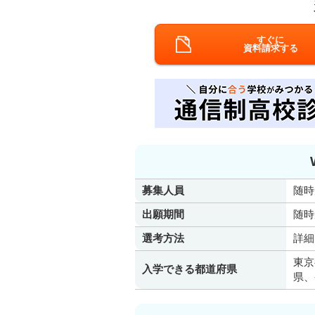
すぐに
資料請求する
募集人員
随時
出願期間
随時
選考方法
詳細
東京
入学できる都道府県
県、