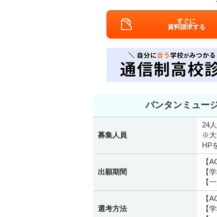
すぐに
資料請求する
バンタンミュージ
24人
募集人員
※大
HP
【A
出願期間
【学
【一
【A
選考方法
【学