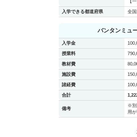
【一
入学できる都道府県
全国
バンタンミュ
入学金
100
授業料
790
教材費
80,
施設費
150
諸経費
100
合計
1,2
※別
備考
用が