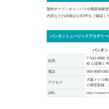
随時オープンキャンパスや職業体験授
内容などの詳細は公式HPをご確認く
バンタンミュージックアカデミー
バンタン
〒542-008
住所
校 心斎橋１
電話
000-0000-000
大阪メトロ御
アクセス
ロ御堂筋線「
URL
https://vantan-