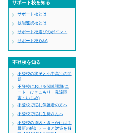
サポート校を知る
サポート校とは
技能連携校とは
サポート校選びのポイント
サポート校Ｑ&A
不登校を知る
不登校の状況と小中高別の問
題
不登校における関連課題(ニ
ート・ひきこもり・発達障
害・いじめ)
不登校で悩む保護者の方へ
不登校で悩む生徒さんへ
不登校の原因・きっかけは？
最新の統計データと対策を解