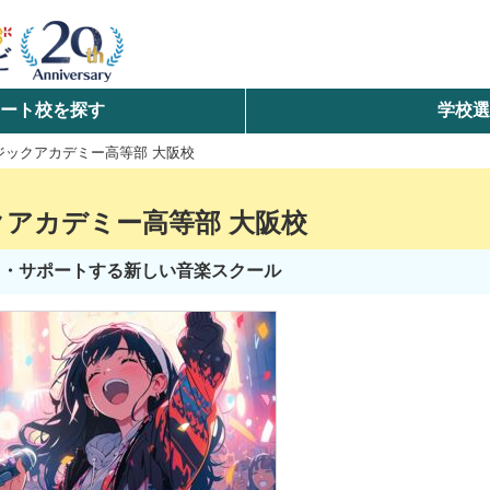
ート校を探す
学校
検索
ジックアカデミー高等部 大阪校
ら探す
アカデミー高等部 大阪校
エリアを選択して探す
力・サポートする新しい音楽スクール
北海道・東北
北陸・甲信越
中国
九州・沖縄