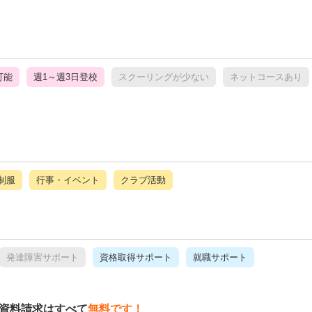
可能
週1～週3日登校
スクーリングが少ない
ネットコースあり
制服
行事・イベント
クラブ活動
発達障害サポート
資格取得サポート
就職サポート
資料請求はすべて
無料です！