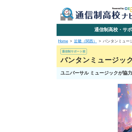
学校名で探す
通信制高校・サポ
Home
近畿（関西）
バンタンミュー
エリアか
通信制サポート校
バンタンミュージック
ユニバーサル ミュージックが協
関東
東海
近畿
四国