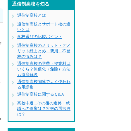
通信制高校を知る
通信制高校とは
通信制高校とサポート校の違
いとは
学校選びの比較ポイント
基
通信制高校のメリット・デメ
リット総まとめ！費用、不登
校の悩みは？
通信制高校の学費・授業料は
いくら？無償化（免除）方法
も徹底解説
て
通信制高校関連でよく使われ
る用語集
通信制高校に関するＱ&Ａ
高校中退...その後の進路・就
職への影響は？将来の選択肢
は？
る