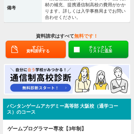
材の補充、提携通信制高校の費用がかか
備考
ります。詳しくは入学事務局までお問い
合わせください。
資料請求はすべて
無料です！
すぐに
チェックして
資料請求する
リストに追加
バンタンゲームアカデミー高等部 大阪校（通学コー
ス）のコース
ゲームプログラマー専攻【3年制】