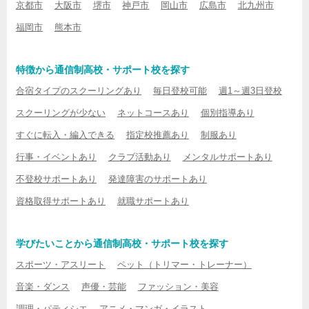
京都市
大阪市
堺市
神戸市
岡山市
広島市
北九州市
福岡市
熊本市
特徴から通信制高校・サポート校を探す
合宿タイプのスクーリングあり
毎日登校可能
週1～週3日登校
スクーリングが少ない
ネットコースあり
個別指導あり
すぐに転入・編入できる
指定校推薦あり
制服あり
行事・イベントあり
クラブ活動あり
メンタルサポートあり
不登校サポートあり
発達障害のサポートあり
資格取得サポートあり
就職サポートあり
学びたいことから通信制高校・サポート校を探す
スポーツ・アスリート
ペット（トリマー・トレーナー）
音楽・ダンス
声優・芸能
ファッション・美容
調理・パティシエ
アニメ・マンガ・イラスト