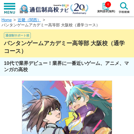
0
資料請求(無料)
Home
近畿（関西）
学校名で探す
バンタンゲームアカデミー高等部 大阪校（通学コース）
通信制サポート校
検索
バンタンゲームアカデミー高等部 大阪校（通学
コース）
エリアから探す
特徴から探す
10代で業界デビュー！業界に一番近いゲーム、アニメ、マ
エリアを選択して探す
ンガの高校
関東
北海道・東北
東海
北陸・甲信越
近畿
中国
四国
九州・沖縄