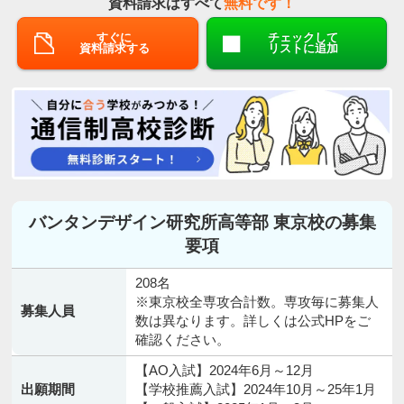
資料請求はすべて
無料です！
すぐに
チェックして
資料請求する
リストに追加
バンタンデザイン研究所高等部 東京校の募集
要項
208名
※東京校全専攻合計数。専攻毎に募集人
募集人員
数は異なります。詳しくは公式HPをご
確認ください。
【AO入試】2024年6月～12月
出願期間
【学校推薦入試】2024年10月～25年1月