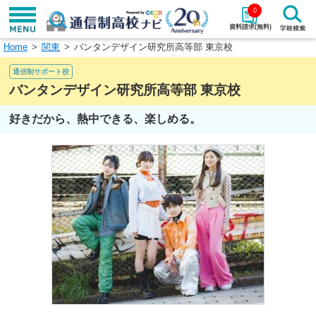
0
資料請求(無料)
Home
関東
バンタンデザイン研究所高等部 東京校
学校名で探す
通信制サポート校
検索
バンタンデザイン研究所高等部 東京校
好きだから、熱中できる、楽しめる。
エリアから探す
特徴から探す
エリアを選択して探す
関東
北海道・東北
東海
北陸・甲信越
近畿
中国
四国
九州・沖縄