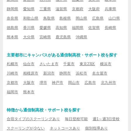
静岡県
愛知県
三重県
滋賀県
京都府
大阪府
兵庫県
奈良県
和歌山県
鳥取県
島根県
岡山県
広島県
山口県
徳島県
香川県
愛媛県
高知県
福岡県
佐賀県
長崎県
熊本県
大分県
宮崎県
鹿児島県
沖縄県
主要都市にキャンパスがある通信制高校・サポート校を探す
札幌市
仙台市
さいたま市
千葉市
東京23区
横浜市
川崎市
相模原市
新潟市
静岡市
浜松市
名古屋市
京都市
大阪市
堺市
神戸市
岡山市
広島市
北九州市
福岡市
熊本市
特徴から通信制高校・サポート校を探す
合宿タイプのスクーリングあり
毎日登校可能
週1～週3日登校
スクーリングが少ない
ネットコースあり
個別指導あり