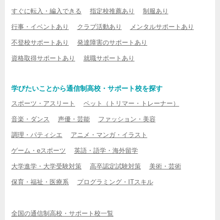
すぐに転入・編入できる
指定校推薦あり
制服あり
行事・イベントあり
クラブ活動あり
メンタルサポートあり
不登校サポートあり
発達障害のサポートあり
資格取得サポートあり
就職サポートあり
学びたいことから通信制高校・サポート校を探す
スポーツ・アスリート
ペット（トリマー・トレーナー）
音楽・ダンス
声優・芸能
ファッション・美容
調理・パティシエ
アニメ・マンガ・イラスト
ゲーム・eスポーツ
英語・語学・海外留学
大学進学・大学受験対策
高卒認定試験対策
美術・芸術
保育・福祉・医療系
プログラミング・ITスキル
全国の通信制高校・サポート校一覧