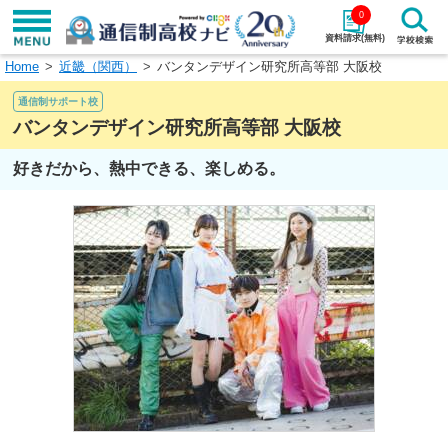
0
資料請求(無料)
Home
近畿（関西）
バンタンデザイン研究所高等部 大阪校
学校名で探す
通信制サポート校
検索
バンタンデザイン研究所高等部 大阪校
好きだから、熱中できる、楽しめる。
エリアから探す
特徴から探す
エリアを選択して探す
関東
北海道・東北
東海
北陸・甲信越
近畿
中国
四国
九州・沖縄