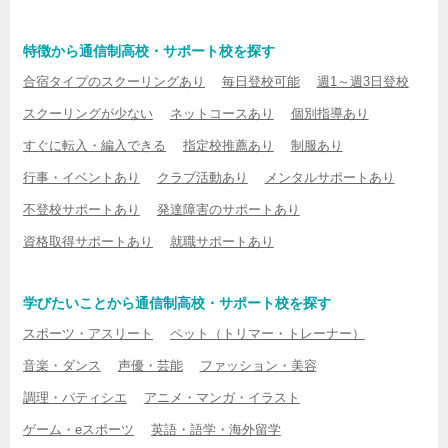
特徴から通信制高校・サポート校を探す
合宿タイプのスクーリングあり
毎日登校可能
週1～週3日登校
スクーリングが少ない
ネットコースあり
個別指導あり
すぐに転入・編入できる
指定校推薦あり
制服あり
行事・イベントあり
クラブ活動あり
メンタルサポートあり
不登校サポートあり
発達障害のサポートあり
資格取得サポートあり
就職サポートあり
学びたいことから通信制高校・サポート校を探す
スポーツ・アスリート
ペット（トリマー・トレーナー）
音楽・ダンス
声優・芸能
ファッション・美容
調理・パティシエ
アニメ・マンガ・イラスト
ゲーム・eスポーツ
英語・語学・海外留学