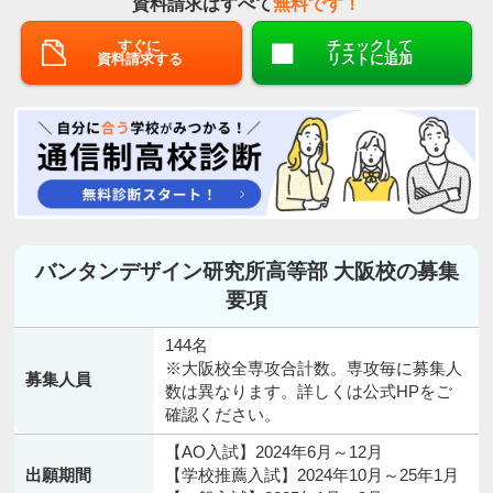
資料請求はすべて
無料です！
すぐに
チェックして
資料請求する
リストに追加
バンタンデザイン研究所高等部 大阪校の募集
要項
144名
※大阪校全専攻合計数。専攻毎に募集人
募集人員
数は異なります。詳しくは公式HPをご
確認ください。
【AO入試】2024年6月～12月
出願期間
【学校推薦入試】2024年10月～25年1月