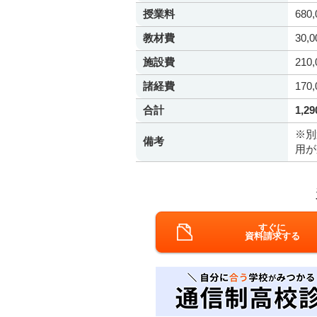
授業料
680
教材費
30,
施設費
210
諸経費
170
合計
1,2
※別
備考
用が
すぐに
資料請求する