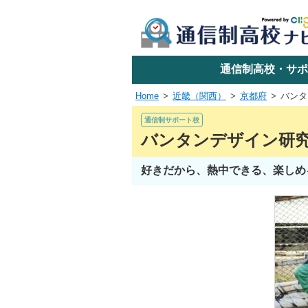
学校名で探す
通信制高校・サポ
Home
近畿（関西）
京都府
バンタ
エリアか
通信制サポート校
バンタンデザイン研究
好きだから、熱中できる、楽しめ
関東
東海
近畿
四国