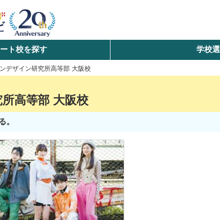
ート校を探す
学校
検索
ンデザイン研究所高等部 大阪校
ら探す
所高等部 大阪校
エリアを選択して探す
る。
北海道・東北
北陸・甲信越
中国
九州・沖縄