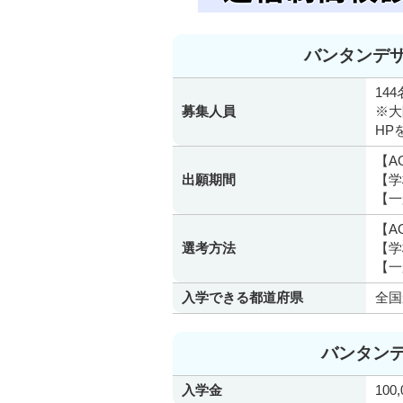
バンタンデ
144
募集人員
※大
HP
【A
出願期間
【学
【一
【A
選考方法
【学
【一
入学できる都道府県
全国
バンタン
入学金
100