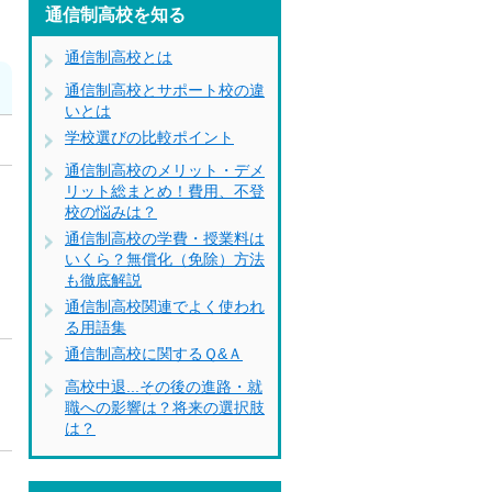
通信制高校を知る
通信制高校とは
通信制高校とサポート校の違
いとは
学校選びの比較ポイント
通信制高校のメリット・デメ
リット総まとめ！費用、不登
校の悩みは？
ウ
通信制高校の学費・授業料は
いくら？無償化（免除）方法
も徹底解説
通信制高校関連でよく使われ
る用語集
通信制高校に関するＱ&Ａ
高校中退...その後の進路・就
職への影響は？将来の選択肢
は？