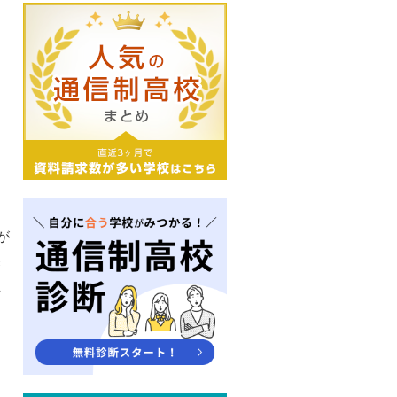
が
来
生