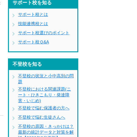
サポート校を知る
が
サポート校とは
技能連携校とは
サポート校選びのポイント
サポート校Ｑ&A
不登校を知る
不登校の状況と小中高別の問
題
不登校における関連課題(ニ
ート・ひきこもり・発達障
害・いじめ)
不登校で悩む保護者の方へ
不登校で悩む生徒さんへ
不登校の原因・きっかけは？
最新の統計データと対策を解